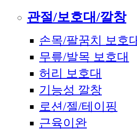
관절/보호대/깔창
손목/팔꿈치 보호
무릎/발목 보호대
허리 보호대
기능성 깔창
로션/젤/테이핑
근육이완