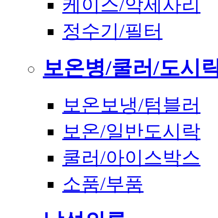
케이스/악세사리
정수기/필터
보온병/쿨러/도시
보온보냉/텀블러
보온/일반도시락
쿨러/아이스박스
소품/부품