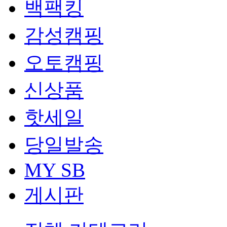
백팩킹
감성캠핑
오토캠핑
신상품
핫세일
당일발송
MY SB
게시판