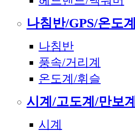
헤드밴드/넥워머
나침반/GPS/온도
나침반
풍속/거리계
온도계/휘슬
시계/고도계/만보
시계