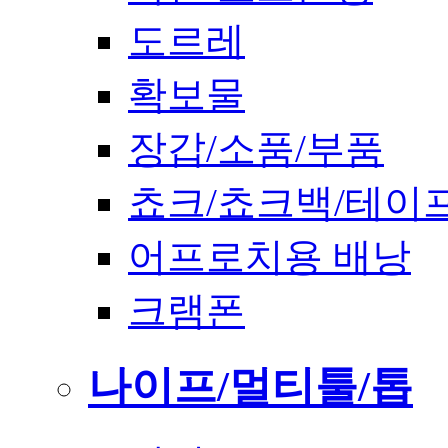
도르레
확보물
장갑/소품/부품
쵸크/쵸크백/테이
어프로치용 배낭
크램폰
나이프/멀티툴/톱