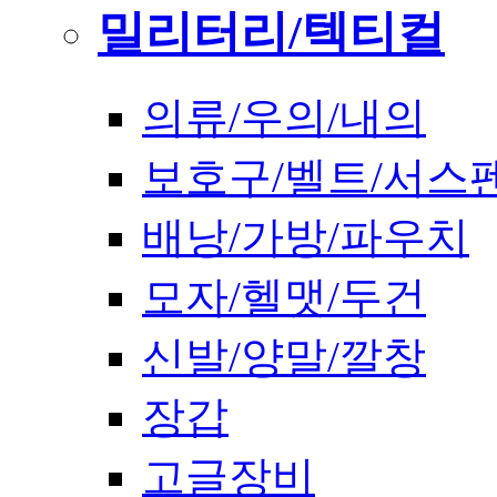
밀리터리/텍티컬
의류/우의/내의
보호구/벨트/서스
배낭/가방/파우치
모자/헬맷/두건
신발/양말/깔창
장갑
고글장비