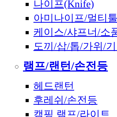
나이프(Knife)
아미나이프/멀티
케이스/샤프너/소
도끼/삽/톱/가위/
램프/랜턴/손전등
헤드랜턴
후레쉬/손전등
캠핑 램프/라이트