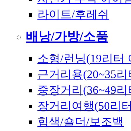
라이트/후레쉬
배낭/가방/소품
소형/런닝(19리터 
근거리용(20~35리
중장거리(36~49리
장거리여행(50리
힙색/숄더/보조백