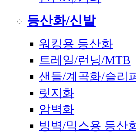
등산화/신발
워킹용 등산화
트레일/런닝/MTB
샌들/계곡화/슬리
릿지화
암벽화
빙벽/믹스용 등산