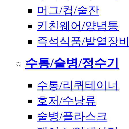
머그/컵/술잔
키친웨어/양념통
즉석식품/발열장
수통/술병/정수기
수통/리퀴테이너
호저/수낭류
술병/플라스크