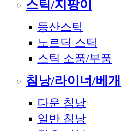
스틱/지팡이
등산스틱
노르딕 스틱
스틱 소품/부품
침낭/라이너/베개
다운 침낭
일반 침낭