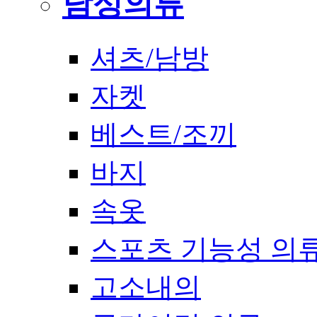
남성의류
셔츠/남방
자켓
베스트/조끼
바지
속옷
스포츠 기능성 의
고소내의