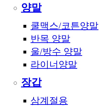
양말
쿨맥스/코튼양말
반목 양말
울/방수 양말
라이너양말
장갑
삼계절용