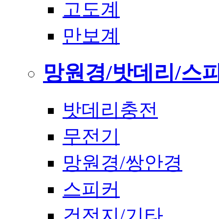
고도계
만보계
망원경/밧데리/스
밧데리충전
무전기
망원경/쌍안경
스피커
건전지/기타