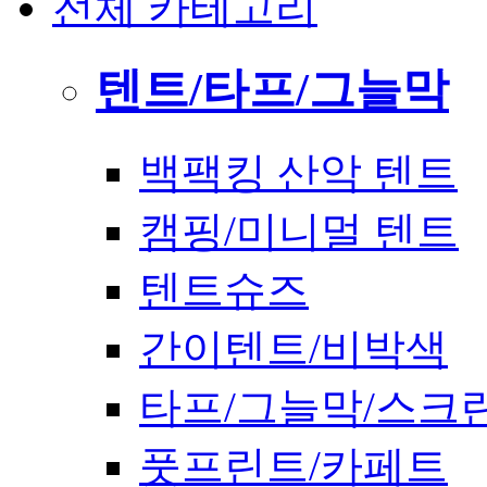
전체 카테고리
텐트/타프/그늘막
백팩킹 산악 텐트
캠핑/미니멀 텐트
텐트슈즈
간이텐트/비박색
타프/그늘막/스크
풋프린트/카페트