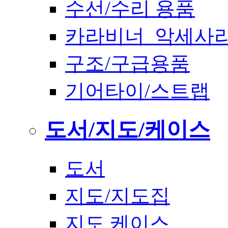
수선/수리 용품
카라비너_악세사
구조/구급용품
기어타이/스트랩
도서/지도/케이스
도서
지도/지도집
지도 케이스