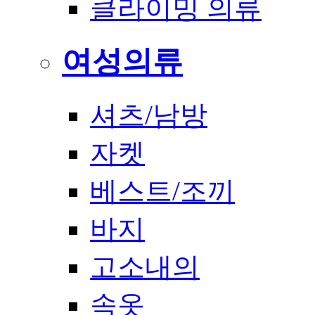
클라이밍 의류
여성의류
셔츠/남방
자켓
베스트/조끼
바지
고소내의
속옷