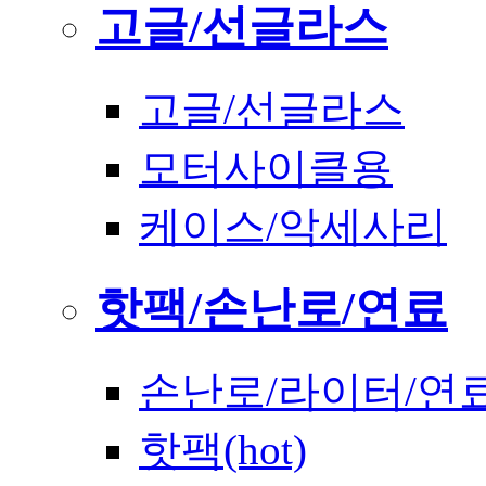
고글/선글라스
고글/선글라스
모터사이클용
케이스/악세사리
핫팩/손난로/연료
손난로/라이터/연
핫팩(hot)