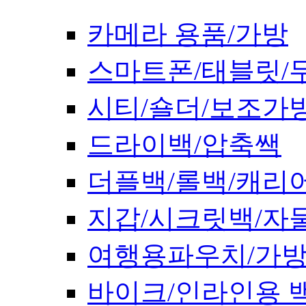
카메라 용품/가방
스마트폰/태블릿/
시티/숄더/보조가
드라이백/압축쌕
더플백/롤백/캐리
지갑/시크릿백/자
여행용파우치/가
바이크/인라인용 