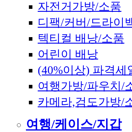
자전거가방/소품
디팩/커버/드라이
텍티컬 배낭/소품
어린이 배낭
(40%이상) 파격세
여행가방/파우치/
카메라,검도가방/
여행/케이스/지갑