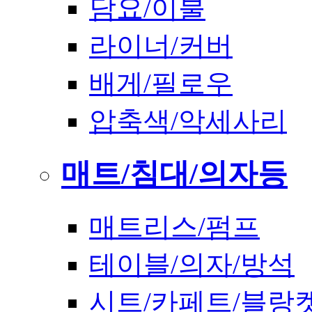
담요/이불
라이너/커버
배게/필로우
압축색/악세사리
매트/침대/의자등
매트리스/펌프
테이블/의자/방석
시트/카페트/블랑