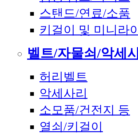
스탠드/연료/소품
키걸이 및 미니라
벨트/자물쇠/악세
허리벨트
악세사리
소모품/건전지 등
열쇠/키걸이