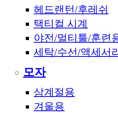
헤드랜턴/후레쉬
택티컬 시계
야전/멀티툴/훈련
세탁/수선/액세서
모자
삼계절용
겨울용