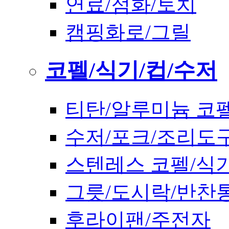
연료/점화/토치
캠핑화로/그릴
코펠/식기/컵/수저
티탄/알루미늄 코
수저/포크/조리도
스텐레스 코펠/식
그릇/도시락/반찬
후라이팬/주전자