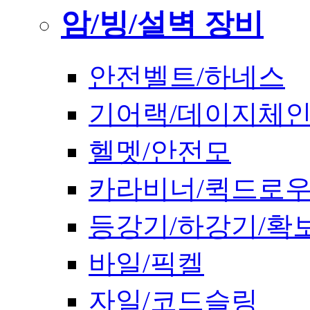
암/빙/설벽 장비
안전벨트/하네스
기어랙/데이지체
헬멧/안전모
카라비너/퀵드로
등강기/하강기/확
바일/픽켈
자일/코드슬링