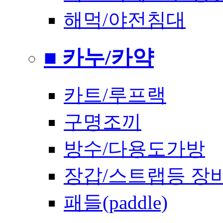
해먹/야전침대
■ 카누/카약
카트/루프랙
구명조끼
방수/다용도가방
장갑/스트랩등 장
패들(paddle)