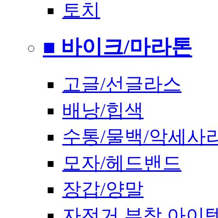
토치
■ 바이크/마라톤
고글/선글라스
배낭/힙색
수통/물백/악세사
모자/헤드밴드
장갑/양말
자전거 부착 아이