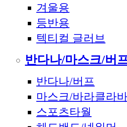
겨울용
등반용
텍티컬 글러브
반다나/마스크/버
반다나/버프
마스크/바라클라
스포츠타월