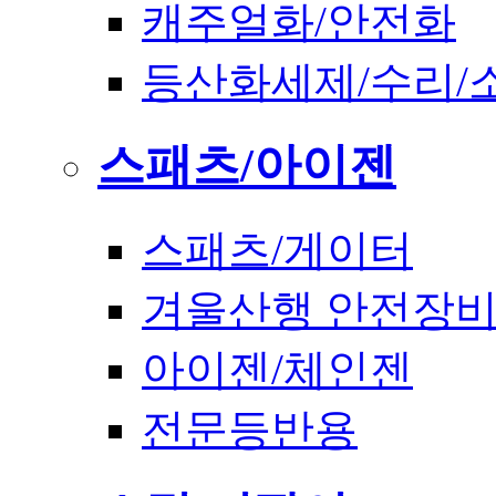
캐주얼화/안전화
등산화세제/수리/
스패츠/아이젠
스패츠/게이터
겨울산행 안전장
아이젠/체인젠
전문등반용