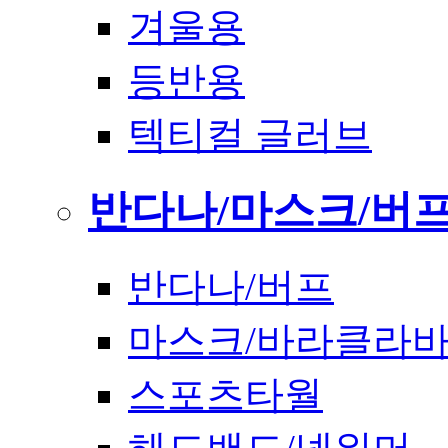
겨울용
등반용
텍티컬 글러브
반다나/마스크/버
반다나/버프
마스크/바라클라
스포츠타월