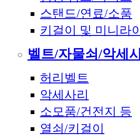
스탠드/연료/소품
키걸이 및 미니라
벨트/자물쇠/악세
허리벨트
악세사리
소모품/건전지 등
열쇠/키걸이