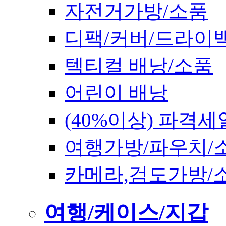
자전거가방/소품
디팩/커버/드라이
텍티컬 배낭/소품
어린이 배낭
(40%이상) 파격세
여행가방/파우치/
카메라,검도가방/
여행/케이스/지갑