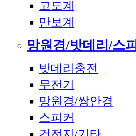
고도계
만보계
망원경/밧데리/스
밧데리충전
무전기
망원경/쌍안경
스피커
건전지/기타