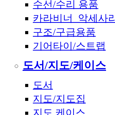
수선/수리 용품
카라비너_악세사
구조/구급용품
기어타이/스트랩
도서/지도/케이스
도서
지도/지도집
지도 케이스