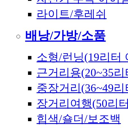
라이트/후레쉬
배낭/가방/소품
소형/런닝(19리터 
근거리용(20~35리
중장거리(36~49리
장거리여행(50리
힙색/숄더/보조백