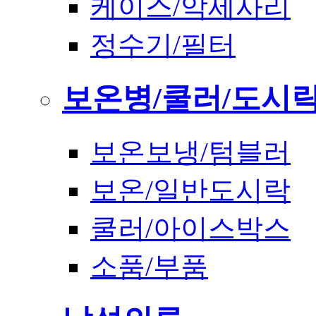
케이스/악세사리
정수기/필터
보온병/쿨러/도시
보온보냉/텀블러
보온/일반도시락
쿨러/아이스박스
소품/부품