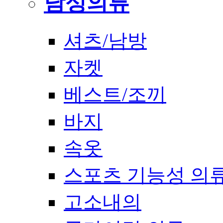
남성의류
셔츠/남방
자켓
베스트/조끼
바지
속옷
스포츠 기능성 의
고소내의