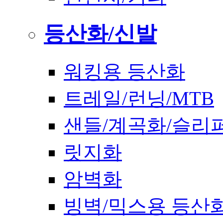
등산화/신발
워킹용 등산화
트레일/런닝/MTB
샌들/계곡화/슬리
릿지화
암벽화
빙벽/믹스용 등산