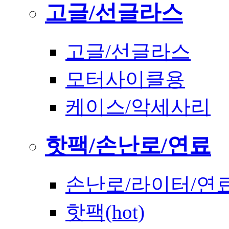
고글/선글라스
고글/선글라스
모터사이클용
케이스/악세사리
핫팩/손난로/연료
손난로/라이터/연
핫팩(hot)