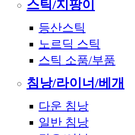
스틱/지팡이
등산스틱
노르딕 스틱
스틱 소품/부품
침낭/라이너/베개
다운 침낭
일반 침낭