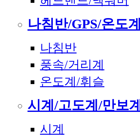
헤드밴드/넥워머
나침반/GPS/온도
나침반
풍속/거리계
온도계/휘슬
시계/고도계/만보
시계