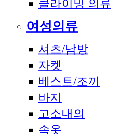
클라이밍 의류
여성의류
셔츠/남방
자켓
베스트/조끼
바지
고소내의
속옷