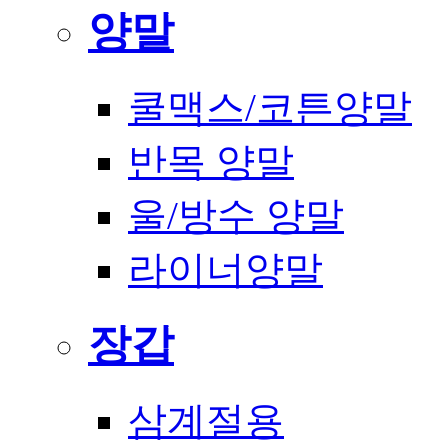
양말
쿨맥스/코튼양말
반목 양말
울/방수 양말
라이너양말
장갑
삼계절용