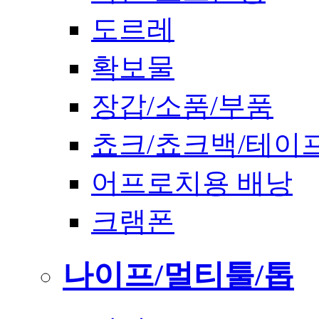
도르레
확보물
장갑/소품/부품
쵸크/쵸크백/테이
어프로치용 배낭
크램폰
나이프/멀티툴/톱