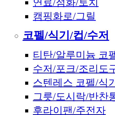
연료/점화/토치
캠핑화로/그릴
코펠/식기/컵/수저
티탄/알루미늄 코
수저/포크/조리도
스텐레스 코펠/식
그릇/도시락/반찬
후라이팬/주전자