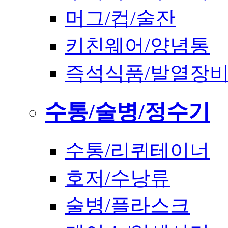
머그/컵/술잔
키친웨어/양념통
즉석식품/발열장
수통/술병/정수기
수통/리퀴테이너
호저/수낭류
술병/플라스크