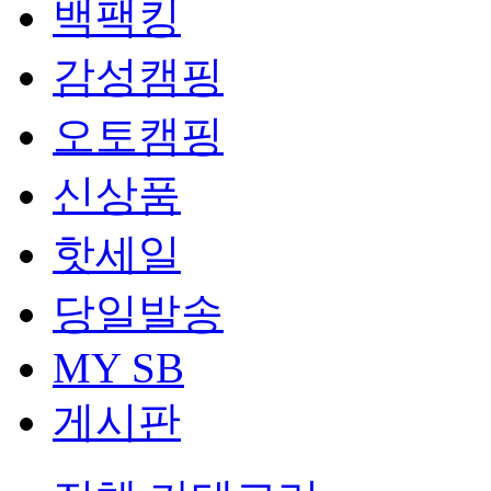
백팩킹
감성캠핑
오토캠핑
신상품
핫세일
당일발송
MY SB
게시판