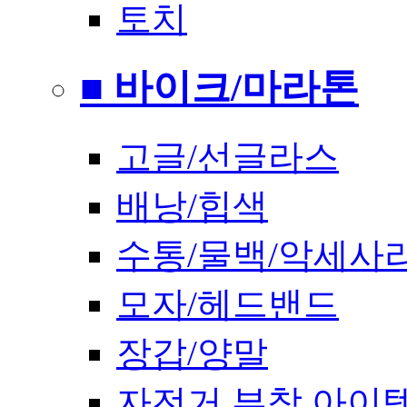
토치
■ 바이크/마라톤
고글/선글라스
배낭/힙색
수통/물백/악세사
모자/헤드밴드
장갑/양말
자전거 부착 아이