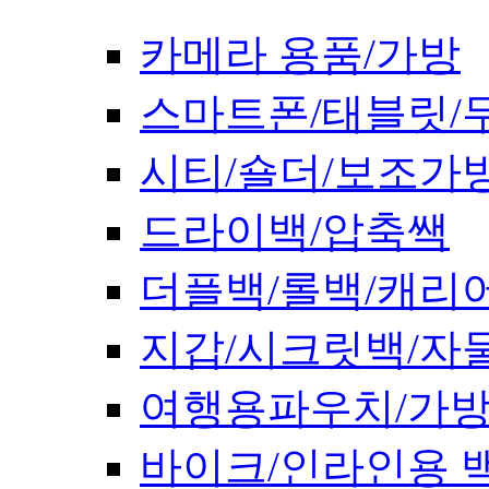
카메라 용품/가방
스마트폰/태블릿/
시티/숄더/보조가
드라이백/압축쌕
더플백/롤백/캐리
지갑/시크릿백/자
여행용파우치/가
바이크/인라인용 