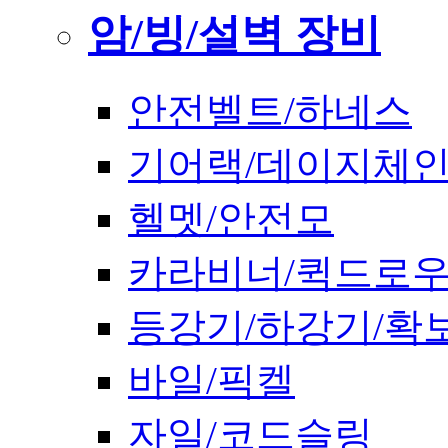
암/빙/설벽 장비
안전벨트/하네스
기어랙/데이지체
헬멧/안전모
카라비너/퀵드로
등강기/하강기/확
바일/픽켈
자일/코드슬링