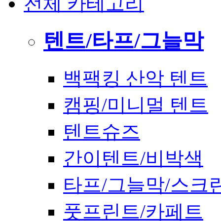
전체 카테고리
텐트/타프/그늘막
백팩킹 산악 텐트
캠핑/미니멀 텐트
텐트슈즈
간이텐트/비박색
타프/그늘막/스크
풋프린트/카페트