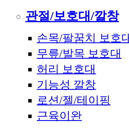
관절/보호대/깔창
손목/팔꿈치 보호
무릎/발목 보호대
허리 보호대
기능성 깔창
로션/젤/테이핑
근육이완