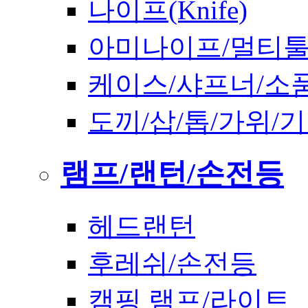
나이프(Knife)
아미나이프/멀티
케이스/샤프너/소
도끼/삽/톱/가위/
램프/랜턴/손전등
헤드랜턴
후레쉬/손전등
캠핑 램프/라이트