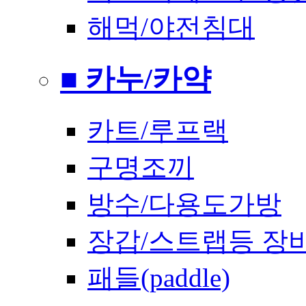
해먹/야전침대
■ 카누/카약
카트/루프랙
구명조끼
방수/다용도가방
장갑/스트랩등 장
패들(paddle)