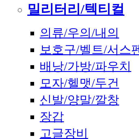
밀리터리/텍티컬
의류/우의/내의
보호구/벨트/서스
배낭/가방/파우치
모자/헬맷/두건
신발/양말/깔창
장갑
고글장비