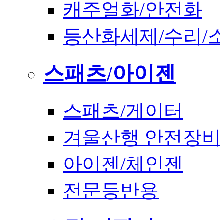
캐주얼화/안전화
등산화세제/수리/
스패츠/아이젠
스패츠/게이터
겨울산행 안전장
아이젠/체인젠
전문등반용