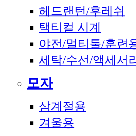
헤드랜턴/후레쉬
택티컬 시계
야전/멀티툴/훈련
세탁/수선/액세서
모자
삼계절용
겨울용