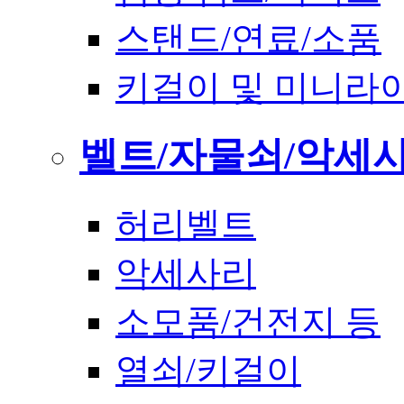
스탠드/연료/소품
키걸이 및 미니라
벨트/자물쇠/악세
허리벨트
악세사리
소모품/건전지 등
열쇠/키걸이