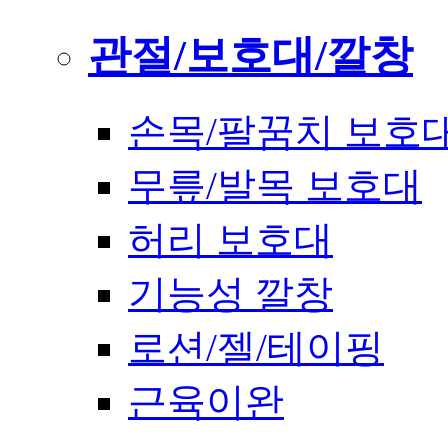
관절/보호대/깔창
손목/팔꿈치 보호
무릎/발목 보호대
허리 보호대
기능성 깔창
로션/젤/테이핑
근육이완