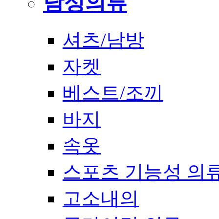
남성의류
셔츠/남방
자켓
베스트/조끼
바지
속옷
스포츠 기능성 의
고소내의