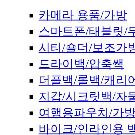
카메라 용품/가방
스마트폰/태블릿/
시티/숄더/보조가
드라이백/압축쌕
더플백/롤백/캐리
지갑/시크릿백/자
여행용파우치/가
바이크/인라인용 