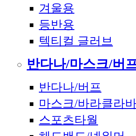
겨울용
등반용
텍티컬 글러브
반다나/마스크/버
반다나/버프
마스크/바라클라
스포츠타월