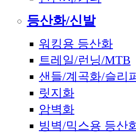
등산화/신발
워킹용 등산화
트레일/런닝/MTB
샌들/계곡화/슬리
릿지화
암벽화
빙벽/믹스용 등산