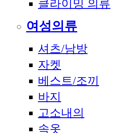
클라이밍 의류
여성의류
셔츠/남방
자켓
베스트/조끼
바지
고소내의
속옷