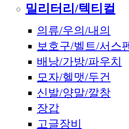
밀리터리/텍티컬
의류/우의/내의
보호구/벨트/서스
배낭/가방/파우치
모자/헬맷/두건
신발/양말/깔창
장갑
고글장비