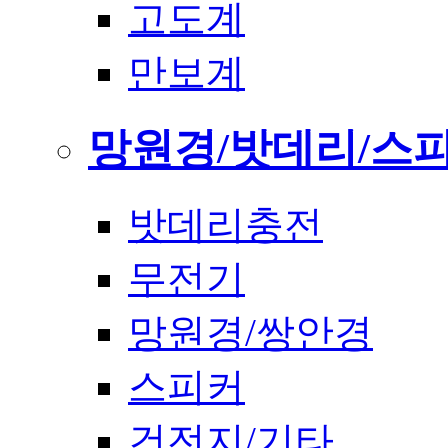
고도계
만보계
망원경/밧데리/스
밧데리충전
무전기
망원경/쌍안경
스피커
건전지/기타