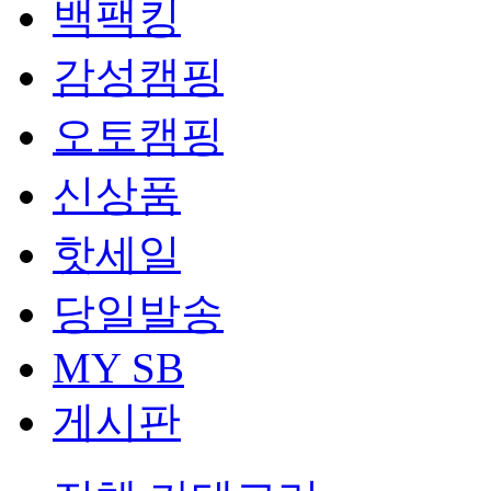
백팩킹
감성캠핑
오토캠핑
신상품
핫세일
당일발송
MY SB
게시판