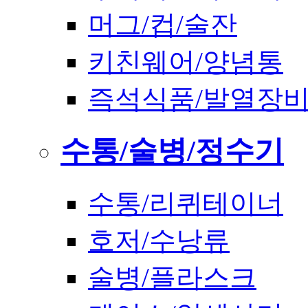
머그/컵/술잔
키친웨어/양념통
즉석식품/발열장
수통/술병/정수기
수통/리퀴테이너
호저/수낭류
술병/플라스크