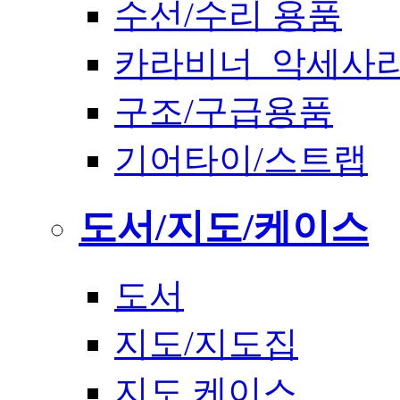
수선/수리 용품
카라비너_악세사
구조/구급용품
기어타이/스트랩
도서/지도/케이스
도서
지도/지도집
지도 케이스