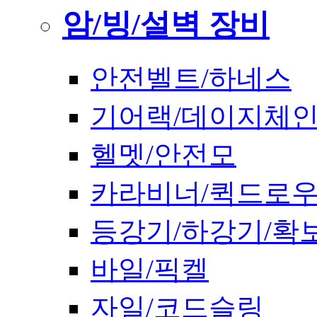
암/빙/설벽 장비
안전벨트/하네스
기어랙/데이지체
헬멧/안전모
카라비너/퀵드로
등강기/하강기/확
바일/픽켈
자일/코드슬링