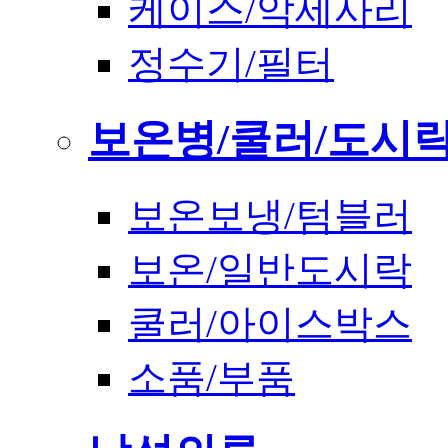
케이스/악세사리
정수기/필터
보온병/쿨러/도시
보온보냉/텀블러
보온/일반도시락
쿨러/아이스박스
소품/부품