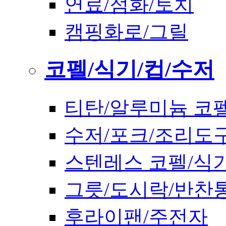
연료/점화/토치
캠핑화로/그릴
코펠/식기/컵/수저
티탄/알루미늄 코
수저/포크/조리도
스텐레스 코펠/식
그릇/도시락/반찬
후라이팬/주전자