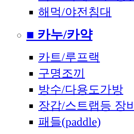
해먹/야전침대
■ 카누/카약
카트/루프랙
구명조끼
방수/다용도가방
장갑/스트랩등 장
패들(paddle)