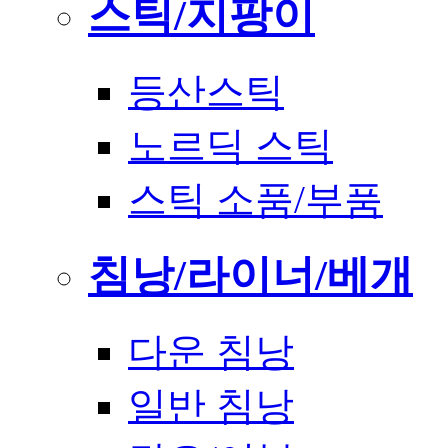
스틱/지팡이
등산스틱
노르딕 스틱
스틱 소품/부품
침낭/라이너/베개
다운 침낭
일반 침낭