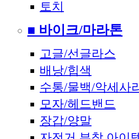
토치
■ 바이크/마라톤
고글/선글라스
배낭/힙색
수통/물백/악세사
모자/헤드밴드
장갑/양말
자전거 부착 아이