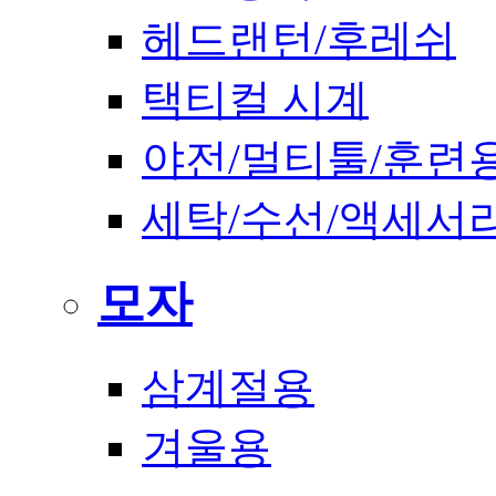
헤드랜턴/후레쉬
택티컬 시계
야전/멀티툴/훈련
세탁/수선/액세서
모자
삼계절용
겨울용