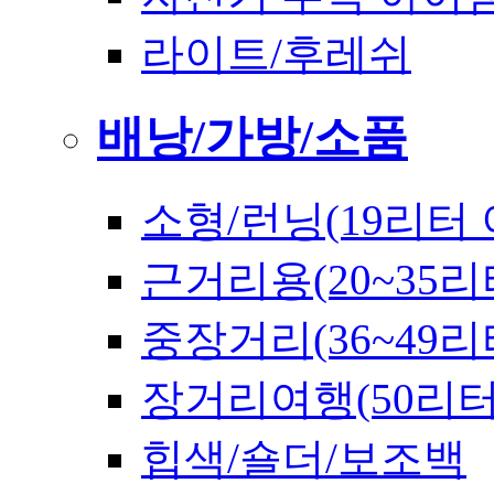
라이트/후레쉬
배낭/가방/소품
소형/런닝(19리터 
근거리용(20~35리
중장거리(36~49리
장거리여행(50리
힙색/숄더/보조백