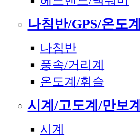
헤드밴드/넥워머
나침반/GPS/온도
나침반
풍속/거리계
온도계/휘슬
시계/고도계/만보
시계