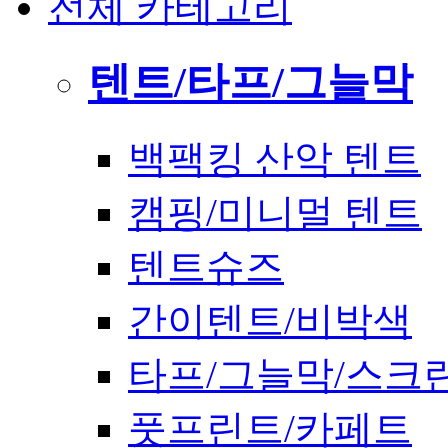
전체 카테고리
텐트/타프/그늘막
백팩킹 산악 텐트
캠핑/미니멀 텐트
텐트슈즈
간이텐트/비박색
타프/그늘막/스크
풋프린트/카페트