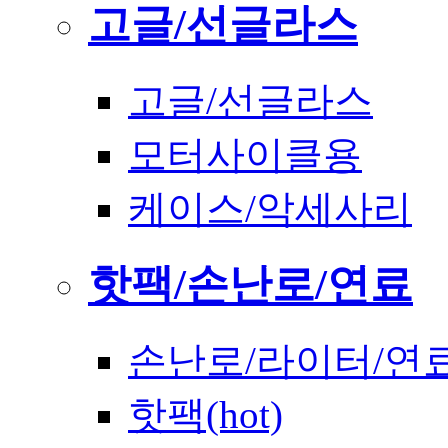
고글/선글라스
고글/선글라스
모터사이클용
케이스/악세사리
핫팩/손난로/연료
손난로/라이터/연
핫팩(hot)