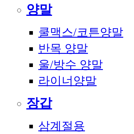
양말
쿨맥스/코튼양말
반목 양말
울/방수 양말
라이너양말
장갑
삼계절용