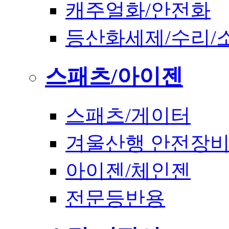
캐주얼화/안전화
등산화세제/수리/
스패츠/아이젠
스패츠/게이터
겨울산행 안전장
아이젠/체인젠
전문등반용