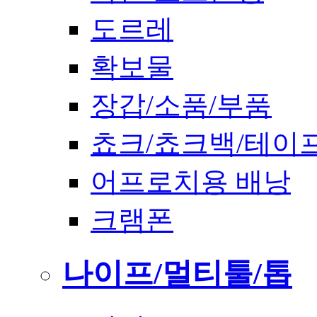
도르레
확보물
장갑/소품/부품
쵸크/쵸크백/테이
어프로치용 배낭
크램폰
나이프/멀티툴/톱