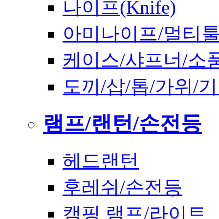
나이프(Knife)
아미나이프/멀티
케이스/샤프너/소
도끼/삽/톱/가위/
램프/랜턴/손전등
헤드랜턴
후레쉬/손전등
캠핑 램프/라이트