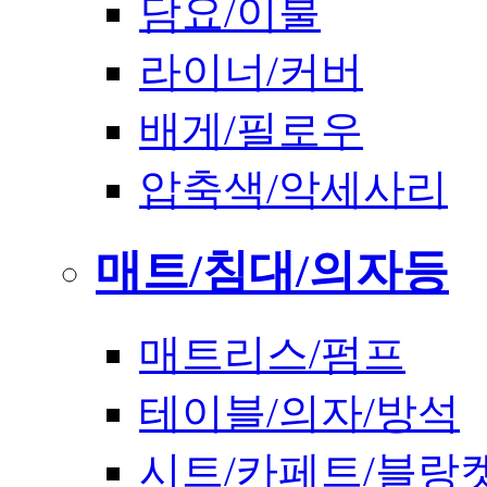
담요/이불
라이너/커버
배게/필로우
압축색/악세사리
매트/침대/의자등
매트리스/펌프
테이블/의자/방석
시트/카페트/블랑