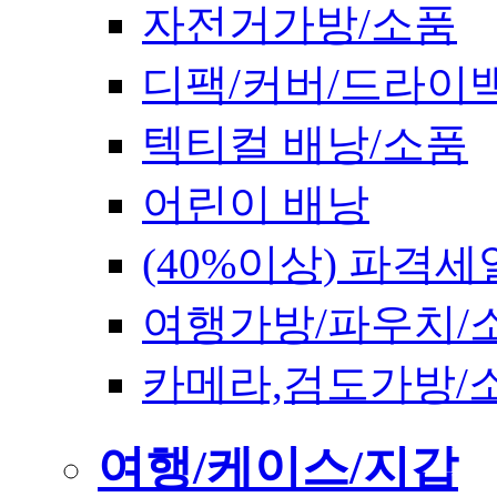
자전거가방/소품
디팩/커버/드라이
텍티컬 배낭/소품
어린이 배낭
(40%이상) 파격세
여행가방/파우치/
카메라,검도가방/
여행/케이스/지갑