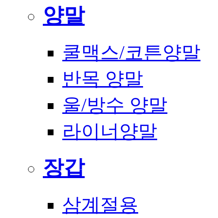
양말
쿨맥스/코튼양말
반목 양말
울/방수 양말
라이너양말
장갑
삼계절용