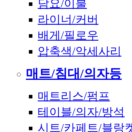
담요/이불
라이너/커버
배게/필로우
압축색/악세사리
매트/침대/의자등
매트리스/펌프
테이블/의자/방석
시트/카페트/블랑