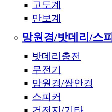
고도계
만보계
망원경/밧데리/스
밧데리충전
무전기
망원경/쌍안경
스피커
건전지/기타