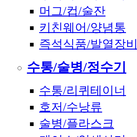
머그/컵/술잔
키친웨어/양념통
즉석식품/발열장
수통/술병/정수기
수통/리퀴테이너
호저/수낭류
술병/플라스크