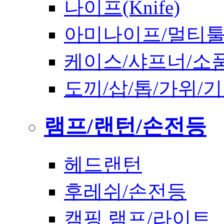
나이프(Knife)
아미나이프/멀티
케이스/샤프너/소
도끼/삽/톱/가위/
램프/랜턴/손전등
헤드랜턴
후레쉬/손전등
캠핑 램프/라이트