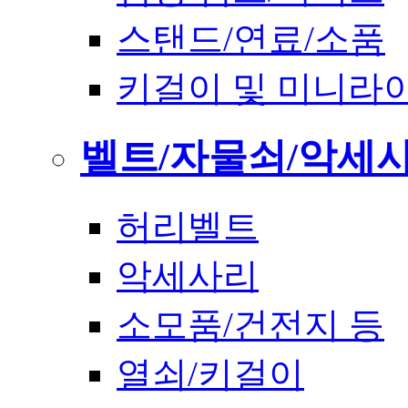
스탠드/연료/소품
키걸이 및 미니라
벨트/자물쇠/악세
허리벨트
악세사리
소모품/건전지 등
열쇠/키걸이