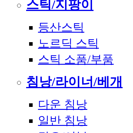
스틱/지팡이
등산스틱
노르딕 스틱
스틱 소품/부품
침낭/라이너/베개
다운 침낭
일반 침낭