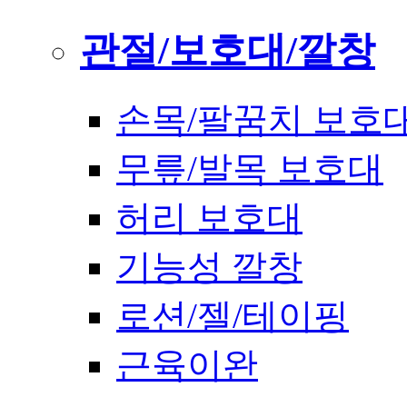
관절/보호대/깔창
손목/팔꿈치 보호
무릎/발목 보호대
허리 보호대
기능성 깔창
로션/젤/테이핑
근육이완