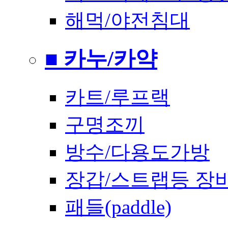
해먹/야전침대
■ 카누/카약
카트/루프랙
구명조끼
방수/다용도가방
장갑/스트랩등 장
패들(paddle)