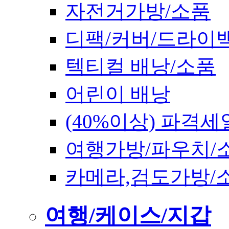
자전거가방/소품
디팩/커버/드라이
텍티컬 배낭/소품
어린이 배낭
(40%이상) 파격세
여행가방/파우치/
카메라,검도가방/
여행/케이스/지갑