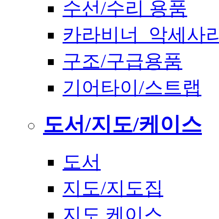
수선/수리 용품
카라비너_악세사
구조/구급용품
기어타이/스트랩
도서/지도/케이스
도서
지도/지도집
지도 케이스