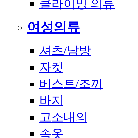
클라이밍 의류
여성의류
셔츠/남방
자켓
베스트/조끼
바지
고소내의
속옷