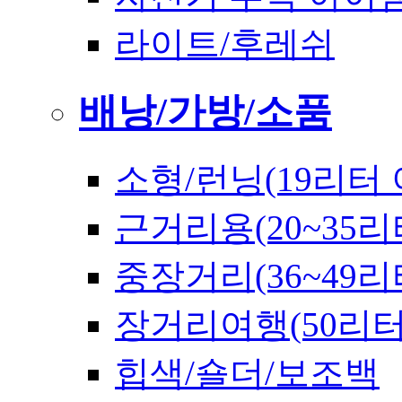
라이트/후레쉬
배낭/가방/소품
소형/런닝(19리터 
근거리용(20~35리
중장거리(36~49리
장거리여행(50리
힙색/숄더/보조백