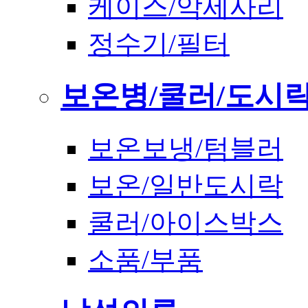
케이스/악세사리
정수기/필터
보온병/쿨러/도시
보온보냉/텀블러
보온/일반도시락
쿨러/아이스박스
소품/부품