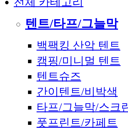
전체 카테고리
텐트/타프/그늘막
백팩킹 산악 텐트
캠핑/미니멀 텐트
텐트슈즈
간이텐트/비박색
타프/그늘막/스크
풋프린트/카페트