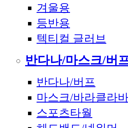
겨울용
등반용
텍티컬 글러브
반다나/마스크/버
반다나/버프
마스크/바라클라
스포츠타월