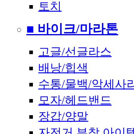
토치
■ 바이크/마라톤
고글/선글라스
배낭/힙색
수통/물백/악세사
모자/헤드밴드
장갑/양말
자전거 부착 아이