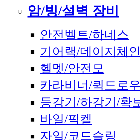
암/빙/설벽 장비
안전벨트/하네스
기어랙/데이지체
헬멧/안전모
카라비너/퀵드로
등강기/하강기/확
바일/픽켈
자일/코드슬링