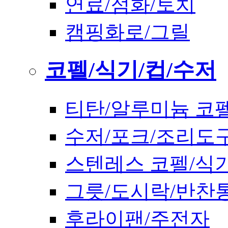
연료/점화/토치
캠핑화로/그릴
코펠/식기/컵/수저
티탄/알루미늄 코
수저/포크/조리도
스텐레스 코펠/식
그릇/도시락/반찬
후라이팬/주전자