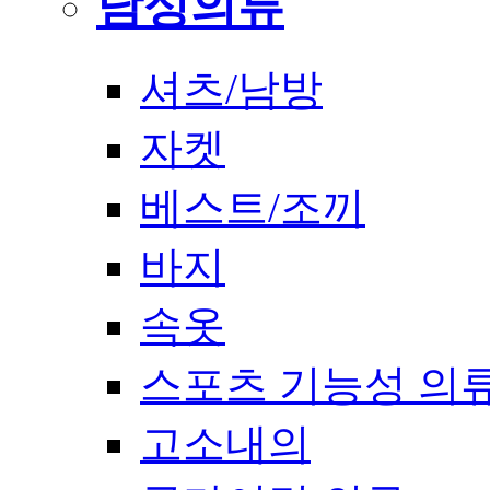
남성의류
셔츠/남방
자켓
베스트/조끼
바지
속옷
스포츠 기능성 의
고소내의