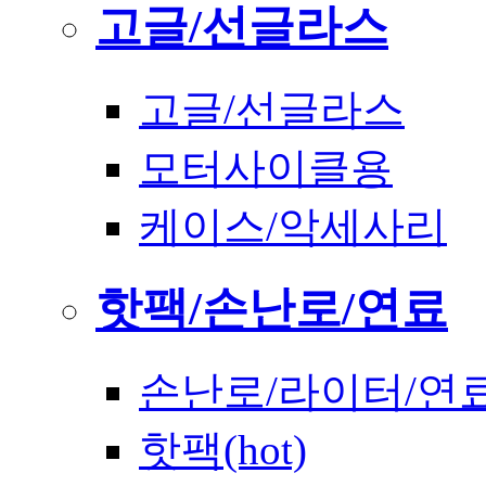
고글/선글라스
고글/선글라스
모터사이클용
케이스/악세사리
핫팩/손난로/연료
손난로/라이터/연
핫팩(hot)