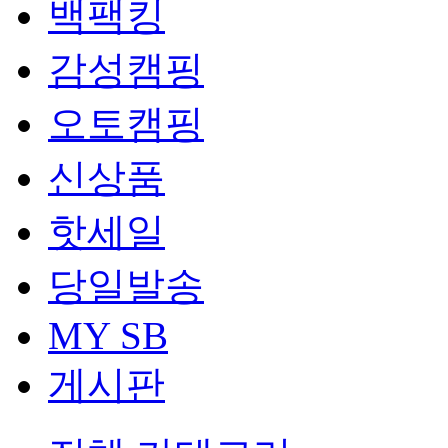
백팩킹
감성캠핑
오토캠핑
신상품
핫세일
당일발송
MY SB
게시판