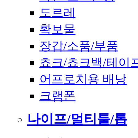
도르레
확보물
장갑/소품/부품
쵸크/쵸크백/테이
어프로치용 배낭
크램폰
나이프/멀티툴/톱