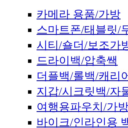
카메라 용품/가방
스마트폰/태블릿/
시티/숄더/보조가
드라이백/압축쌕
더플백/롤백/캐리
지갑/시크릿백/자
여행용파우치/가
바이크/인라인용 