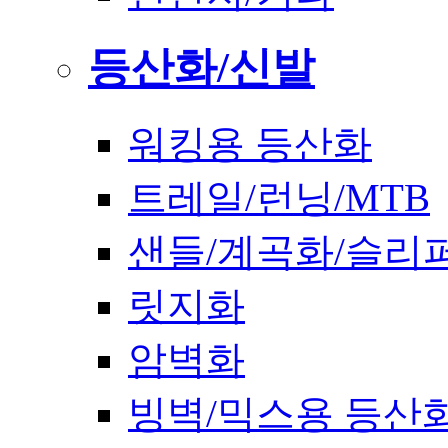
등산화/신발
워킹용 등산화
트레일/런닝/MTB
샌들/계곡화/슬리
릿지화
암벽화
빙벽/믹스용 등산