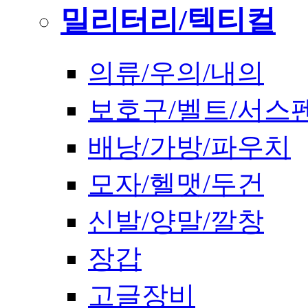
밀리터리/텍티컬
의류/우의/내의
보호구/벨트/서스
배낭/가방/파우치
모자/헬맷/두건
신발/양말/깔창
장갑
고글장비