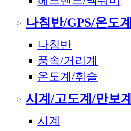
헤드밴드/넥워머
나침반/GPS/온도
나침반
풍속/거리계
온도계/휘슬
시계/고도계/만보
시계