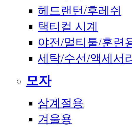
헤드랜턴/후레쉬
택티컬 시계
야전/멀티툴/훈련
세탁/수선/액세서
모자
삼계절용
겨울용