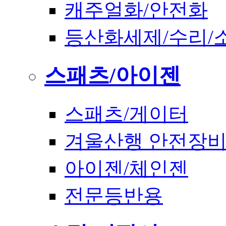
캐주얼화/안전화
등산화세제/수리/
스패츠/아이젠
스패츠/게이터
겨울산행 안전장
아이젠/체인젠
전문등반용