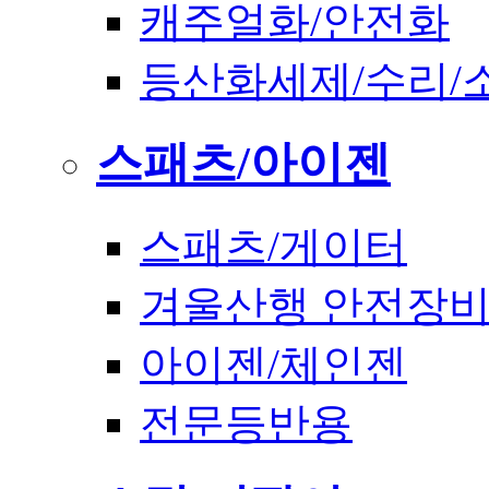
캐주얼화/안전화
등산화세제/수리/
스패츠/아이젠
스패츠/게이터
겨울산행 안전장
아이젠/체인젠
전문등반용