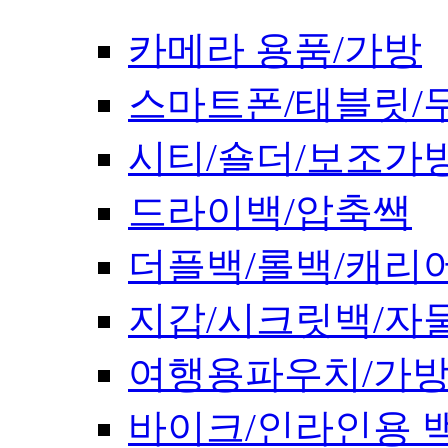
카메라 용품/가방
스마트폰/태블릿/
시티/숄더/보조가
드라이백/압축쌕
더플백/롤백/캐리
지갑/시크릿백/자
여행용파우치/가
바이크/인라인용 