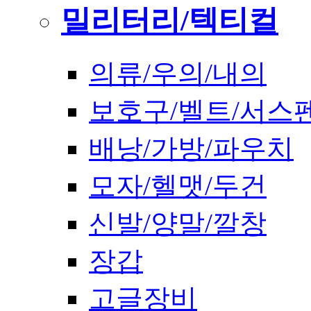
밀리터리/텍티컬
의류/우의/내의
보호구/벨트/서스
배낭/가방/파우치
모자/헬맷/두건
신발/양말/깔창
장갑
고글장비