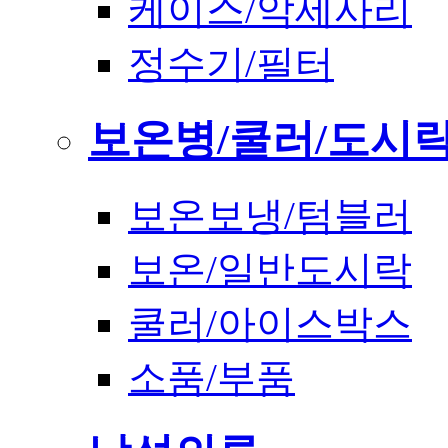
케이스/악세사리
정수기/필터
보온병/쿨러/도시
보온보냉/텀블러
보온/일반도시락
쿨러/아이스박스
소품/부품