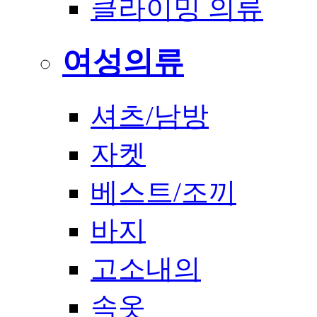
클라이밍 의류
여성의류
셔츠/남방
자켓
베스트/조끼
바지
고소내의
속옷