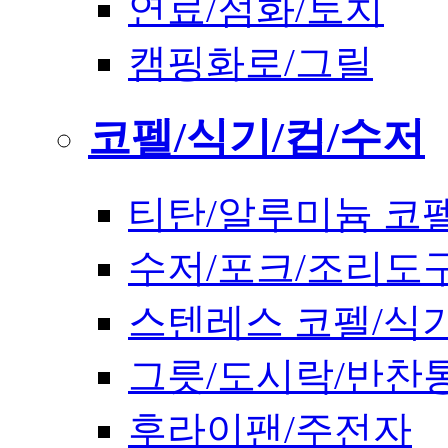
연료/점화/토치
캠핑화로/그릴
코펠/식기/컵/수저
티탄/알루미늄 코
수저/포크/조리도
스텐레스 코펠/식
그릇/도시락/반찬
후라이팬/주전자