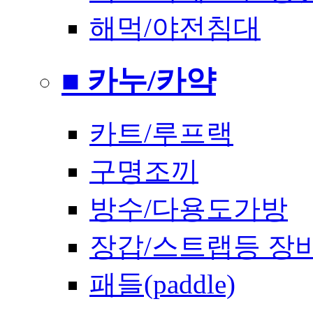
해먹/야전침대
■ 카누/카약
카트/루프랙
구명조끼
방수/다용도가방
장갑/스트랩등 장
패들(paddle)