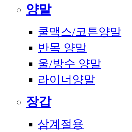
양말
쿨맥스/코튼양말
반목 양말
울/방수 양말
라이너양말
장갑
삼계절용