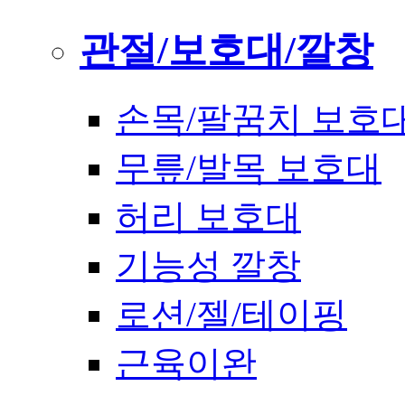
관절/보호대/깔창
손목/팔꿈치 보호
무릎/발목 보호대
허리 보호대
기능성 깔창
로션/젤/테이핑
근육이완