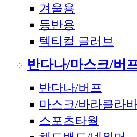
겨울용
등반용
텍티컬 글러브
반다나/마스크/버
반다나/버프
마스크/바라클라
스포츠타월