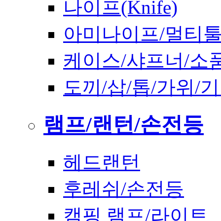
나이프(Knife)
아미나이프/멀티
케이스/샤프너/소
도끼/삽/톱/가위/
램프/랜턴/손전등
헤드랜턴
후레쉬/손전등
캠핑 램프/라이트