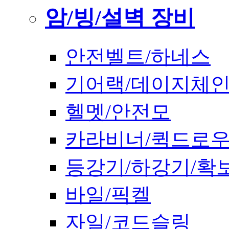
암/빙/설벽 장비
안전벨트/하네스
기어랙/데이지체
헬멧/안전모
카라비너/퀵드로
등강기/하강기/확
바일/픽켈
자일/코드슬링