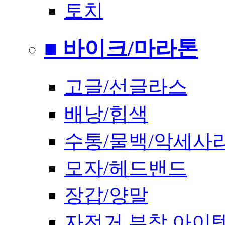
토치
■ 바이크/마라톤
고글/선글라스
배낭/힙색
수통/물백/악세사
모자/헤드밴드
장갑/양말
자전거 부착 아이