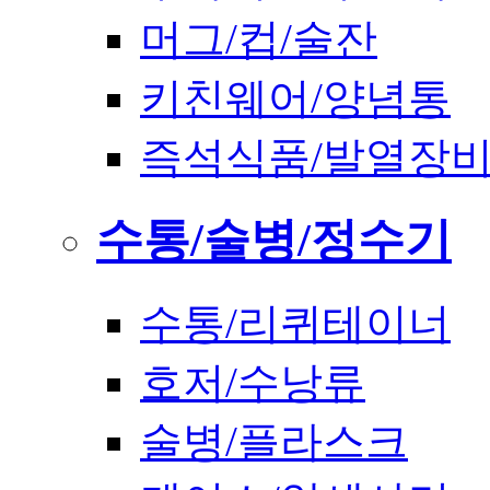
머그/컵/술잔
키친웨어/양념통
즉석식품/발열장
수통/술병/정수기
수통/리퀴테이너
호저/수낭류
술병/플라스크