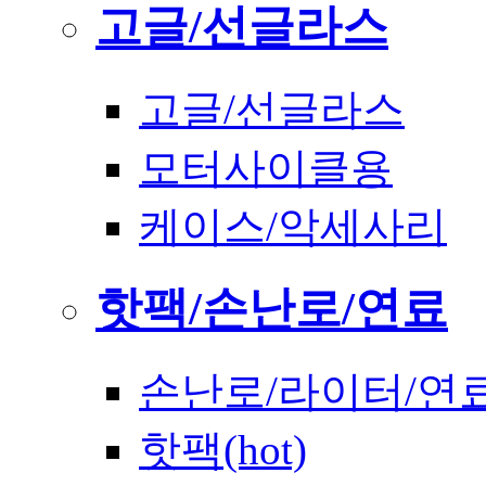
고글/선글라스
고글/선글라스
모터사이클용
케이스/악세사리
핫팩/손난로/연료
손난로/라이터/연
핫팩(hot)