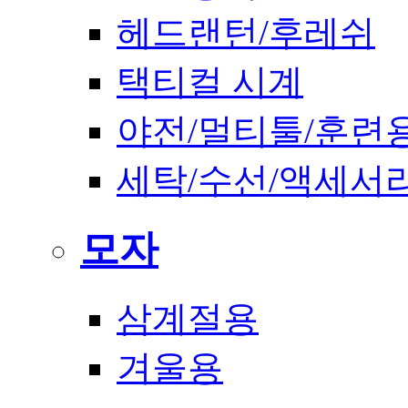
헤드랜턴/후레쉬
택티컬 시계
야전/멀티툴/훈련
세탁/수선/액세서
모자
삼계절용
겨울용