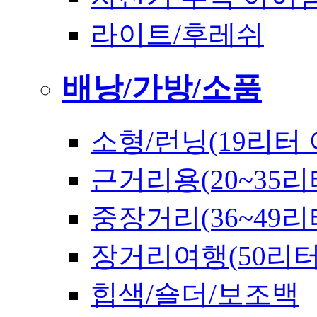
라이트/후레쉬
배낭/가방/소품
소형/런닝(19리터 
근거리용(20~35리
중장거리(36~49리
장거리여행(50리
힙색/숄더/보조백