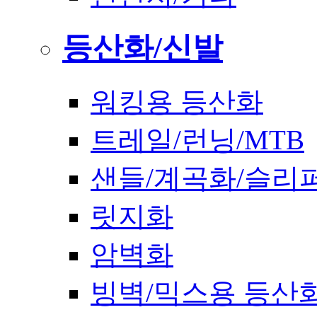
등산화/신발
워킹용 등산화
트레일/런닝/MTB
샌들/계곡화/슬리
릿지화
암벽화
빙벽/믹스용 등산