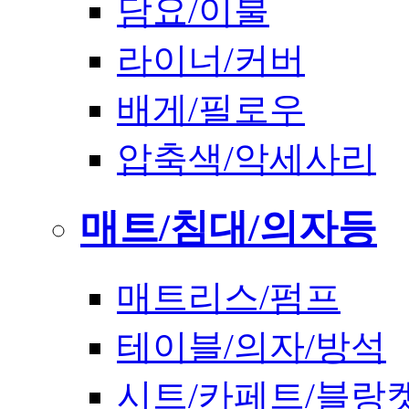
담요/이불
라이너/커버
배게/필로우
압축색/악세사리
매트/침대/의자등
매트리스/펌프
테이블/의자/방석
시트/카페트/블랑