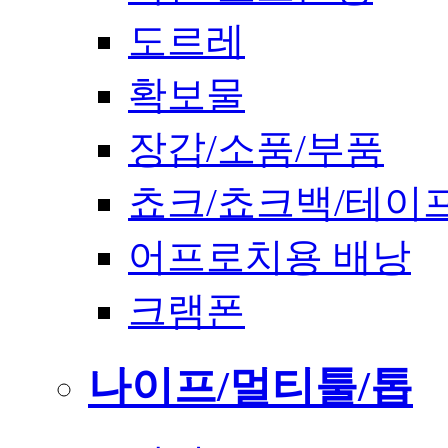
도르레
확보물
장갑/소품/부품
쵸크/쵸크백/테이
어프로치용 배낭
크램폰
나이프/멀티툴/톱