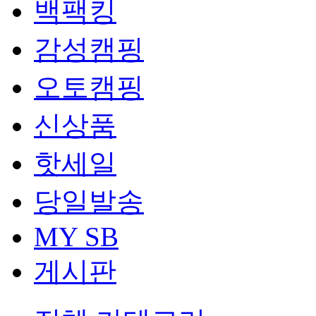
백팩킹
감성캠핑
오토캠핑
신상품
핫세일
당일발송
MY SB
게시판