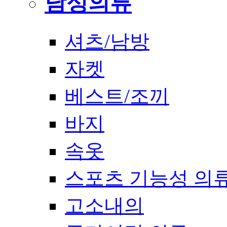
남성의류
셔츠/남방
자켓
베스트/조끼
바지
속옷
스포츠 기능성 의
고소내의