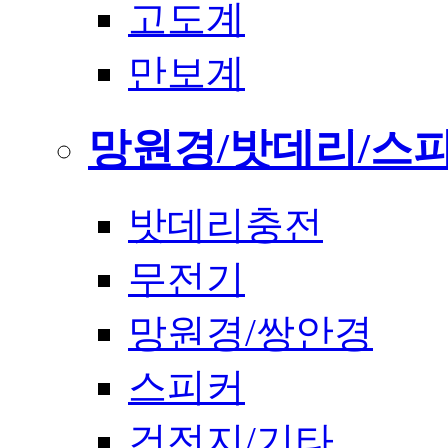
고도계
만보계
망원경/밧데리/스
밧데리충전
무전기
망원경/쌍안경
스피커
건전지/기타