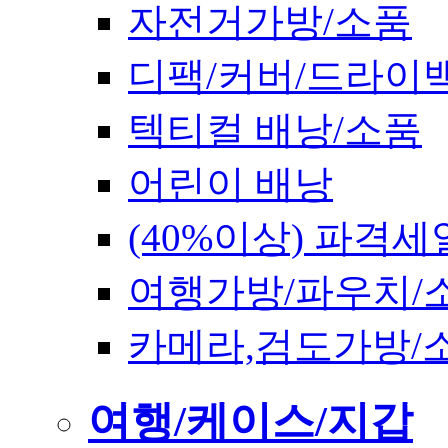
자전거가방/소품
디팩/커버/드라이
텍티컬 배낭/소품
어린이 배낭
(40%이상) 파격세
여행가방/파우치/
카메라,검도가방/
여행/케이스/지갑