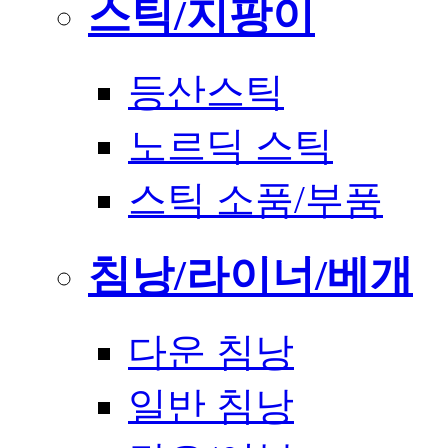
스틱/지팡이
등산스틱
노르딕 스틱
스틱 소품/부품
침낭/라이너/베개
다운 침낭
일반 침낭