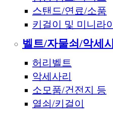
스탠드/연료/소품
키걸이 및 미니라
벨트/자물쇠/악세
허리벨트
악세사리
소모품/건전지 등
열쇠/키걸이