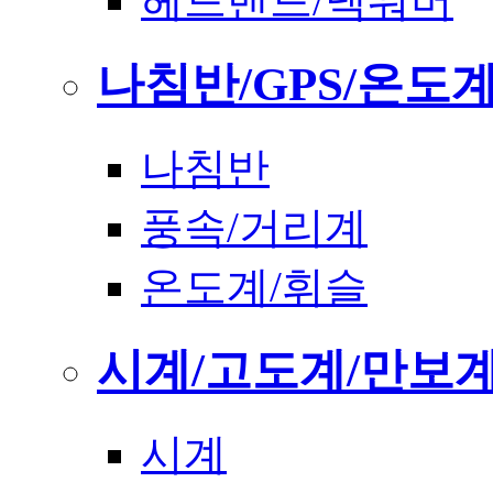
헤드밴드/넥워머
나침반/GPS/온도
나침반
풍속/거리계
온도계/휘슬
시계/고도계/만보
시계