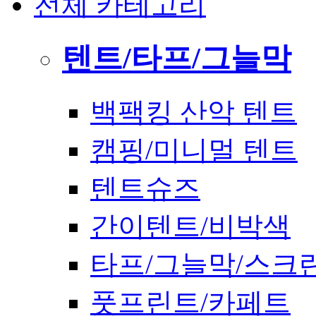
전체 카테고리
텐트/타프/그늘막
백팩킹 산악 텐트
캠핑/미니멀 텐트
텐트슈즈
간이텐트/비박색
타프/그늘막/스크
풋프린트/카페트