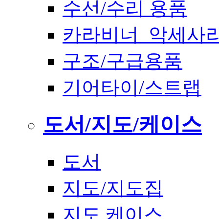
수선/수리 용품
카라비너_악세사
구조/구급용품
기어타이/스트랩
도서/지도/케이스
도서
지도/지도집
지도 케이스