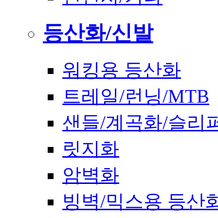
등산화/신발
워킹용 등산화
트레일/런닝/MTB
샌들/계곡화/슬리
릿지화
암벽화
빙벽/믹스용 등산