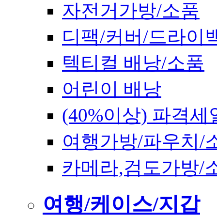
자전거가방/소품
디팩/커버/드라이
텍티컬 배낭/소품
어린이 배낭
(40%이상) 파격세
여행가방/파우치/
카메라,검도가방/
여행/케이스/지갑