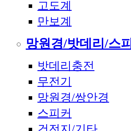
고도계
만보계
망원경/밧데리/스
밧데리충전
무전기
망원경/쌍안경
스피커
건전지/기타