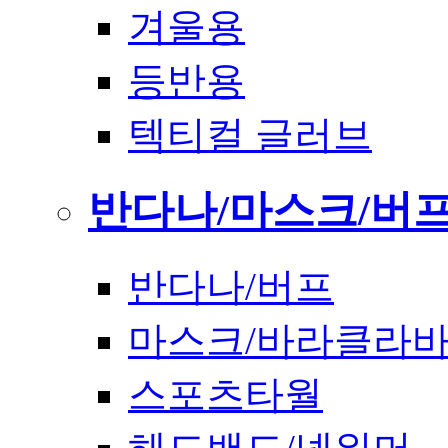
겨울용
등반용
텍티컬 글러브
반다나/마스크/버
반다나/버프
마스크/바라클라
스포츠타월