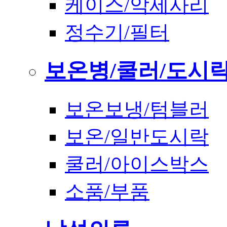
케이스/악세사리
정수기/필터
보온병/쿨러/도시
보온보냉/텀블러
보온/일반도시락
쿨러/아이스박스
소품/부품