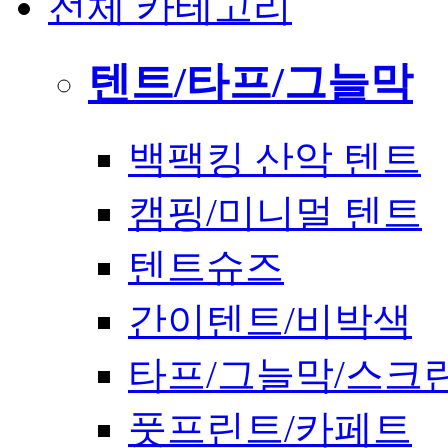
전체 카테고리
텐트/타프/그늘막
백팩킹 산악 텐트
캠핑/미니멀 텐트
텐트슈즈
간이텐트/비박색
타프/그늘막/스크
풋프린트/카페트