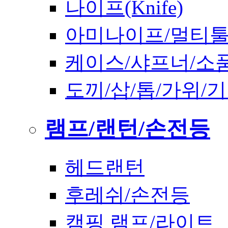
나이프(Knife)
아미나이프/멀티
케이스/샤프너/소
도끼/삽/톱/가위/
램프/랜턴/손전등
헤드랜턴
후레쉬/손전등
캠핑 램프/라이트