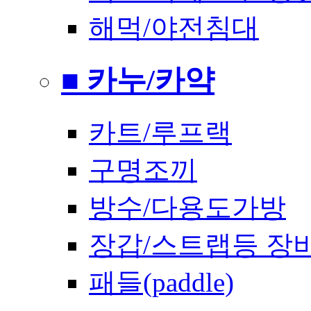
해먹/야전침대
■ 카누/카약
카트/루프랙
구명조끼
방수/다용도가방
장갑/스트랩등 장
패들(paddle)