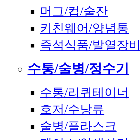
머그/컵/술잔
키친웨어/양념통
즉석식품/발열장
수통/술병/정수기
수통/리퀴테이너
호저/수낭류
술병/플라스크