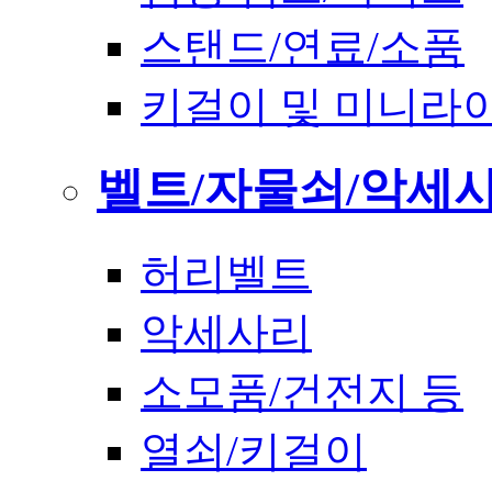
스탠드/연료/소품
키걸이 및 미니라
벨트/자물쇠/악세
허리벨트
악세사리
소모품/건전지 등
열쇠/키걸이