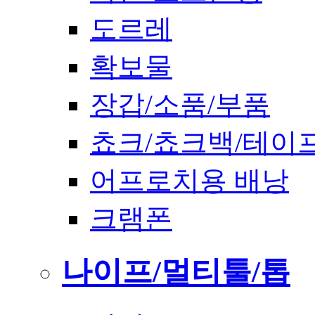
도르레
확보물
장갑/소품/부품
쵸크/쵸크백/테이
어프로치용 배낭
크램폰
나이프/멀티툴/톱