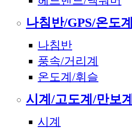
헤드밴드/넥워머
나침반/GPS/온도
나침반
풍속/거리계
온도계/휘슬
시계/고도계/만보
시계