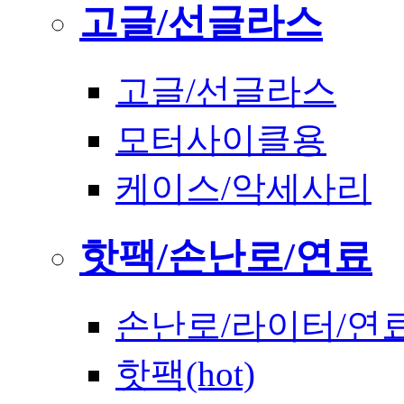
고글/선글라스
고글/선글라스
모터사이클용
케이스/악세사리
핫팩/손난로/연료
손난로/라이터/연
핫팩(hot)