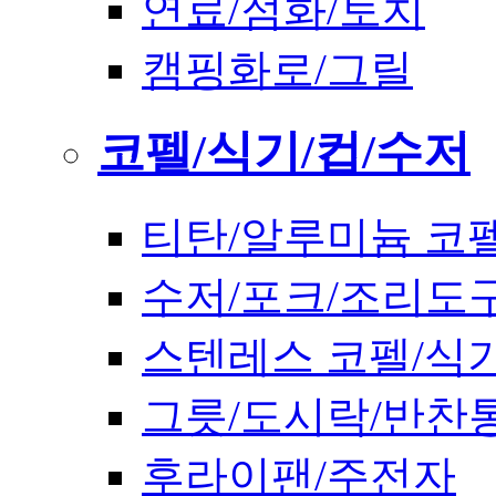
연료/점화/토치
캠핑화로/그릴
코펠/식기/컵/수저
티탄/알루미늄 코
수저/포크/조리도
스텐레스 코펠/식
그릇/도시락/반찬
후라이팬/주전자