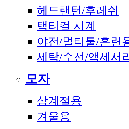
헤드랜턴/후레쉬
택티컬 시계
야전/멀티툴/훈련
세탁/수선/액세서
모자
삼계절용
겨울용