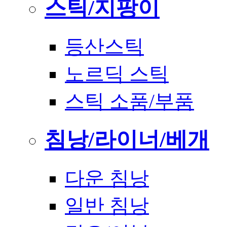
스틱/지팡이
등산스틱
노르딕 스틱
스틱 소품/부품
침낭/라이너/베개
다운 침낭
일반 침낭