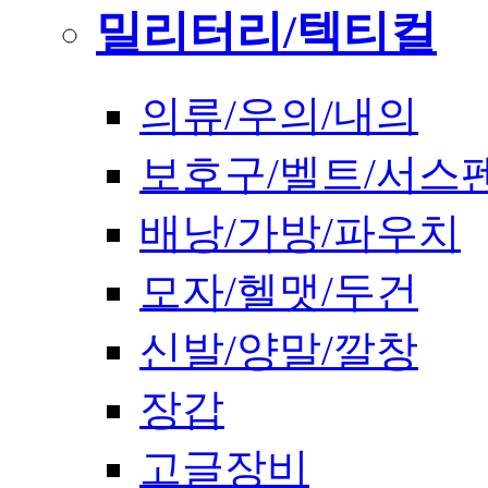
밀리터리/텍티컬
의류/우의/내의
보호구/벨트/서스
배낭/가방/파우치
모자/헬맷/두건
신발/양말/깔창
장갑
고글장비