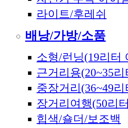
라이트/후레쉬
배낭/가방/소품
소형/런닝(19리터 
근거리용(20~35리
중장거리(36~49리
장거리여행(50리
힙색/숄더/보조백