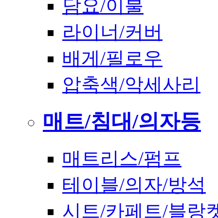
담요/이불
라이너/커버
배게/필로우
압축색/악세사리
매트/침대/의자등
매트리스/펌프
테이블/의자/방석
시트/카페트/블랑