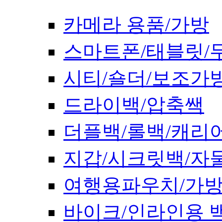
카메라 용품/가방
스마트폰/태블릿/
시티/숄더/보조가
드라이백/압축쌕
더플백/롤백/캐리
지갑/시크릿백/자
여행용파우치/가
바이크/인라인용 