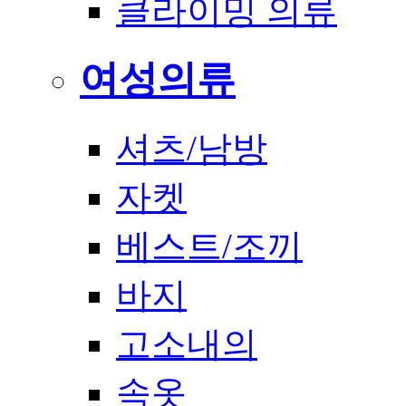
클라이밍 의류
여성의류
셔츠/남방
자켓
베스트/조끼
바지
고소내의
속옷