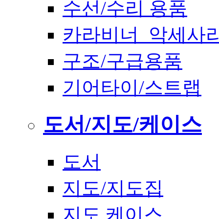
수선/수리 용품
카라비너_악세사
구조/구급용품
기어타이/스트랩
도서/지도/케이스
도서
지도/지도집
지도 케이스