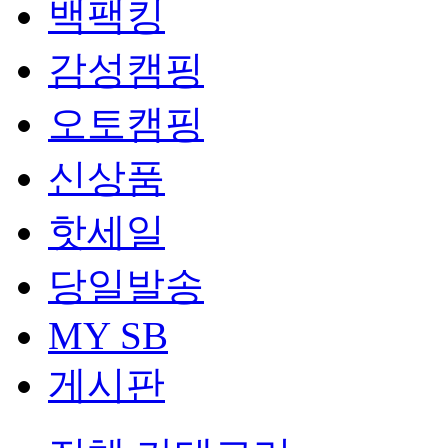
백팩킹
감성캠핑
오토캠핑
신상품
핫세일
당일발송
MY SB
게시판