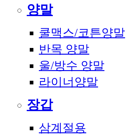
양말
쿨맥스/코튼양말
반목 양말
울/방수 양말
라이너양말
장갑
삼계절용