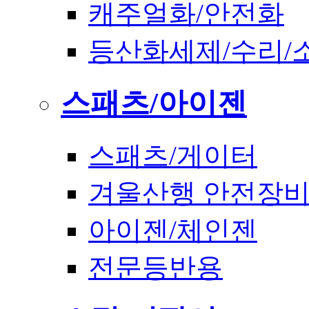
캐주얼화/안전화
등산화세제/수리/
스패츠/아이젠
스패츠/게이터
겨울산행 안전장
아이젠/체인젠
전문등반용