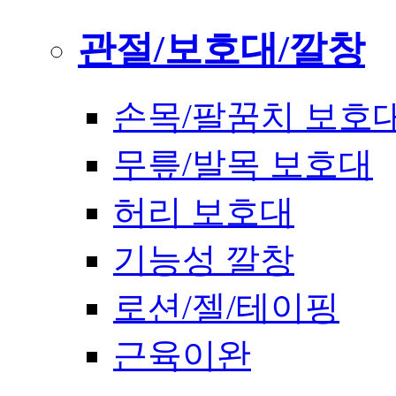
관절/보호대/깔창
손목/팔꿈치 보호
무릎/발목 보호대
허리 보호대
기능성 깔창
로션/젤/테이핑
근육이완