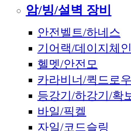
암/빙/설벽 장비
안전벨트/하네스
기어랙/데이지체
헬멧/안전모
카라비너/퀵드로
등강기/하강기/확
바일/픽켈
자일/코드슬링