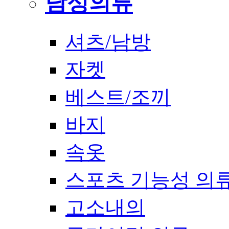
남성의류
셔츠/남방
자켓
베스트/조끼
바지
속옷
스포츠 기능성 의
고소내의