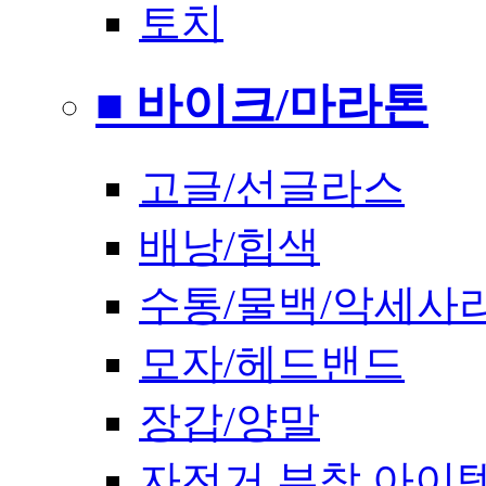
토치
■ 바이크/마라톤
고글/선글라스
배낭/힙색
수통/물백/악세사
모자/헤드밴드
장갑/양말
자전거 부착 아이