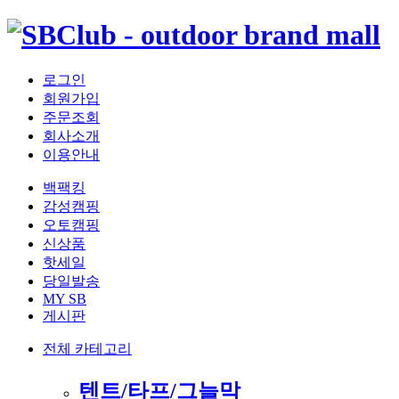
로그인
회원가입
주문조회
회사소개
이용안내
백팩킹
감성캠핑
오토캠핑
신상품
핫세일
당일발송
MY SB
게시판
전체 카테고리
텐트/타프/그늘막