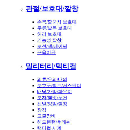
관절/보호대/깔창
손목/팔꿈치 보호대
무릎/발목 보호대
허리 보호대
기능성 깔창
로션/젤/테이핑
근육이완
밀리터리/텍티컬
의류/우의/내의
보호구/벨트/서스펜더
배낭/가방/파우치
모자/헬맷/두건
신발/양말/깔창
장갑
고글장비
헤드랜턴/후레쉬
택티컬 시계