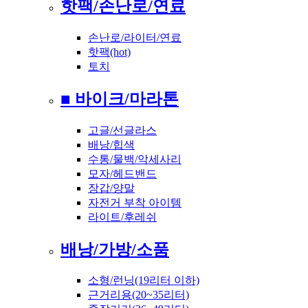
핫팩/손난로/연료
손난로/라이터/연료
핫팩(hot)
토치
■ 바이크/마라톤
고글/선글라스
배낭/힙색
수통/물백/악세사리
모자/헤드밴드
장갑/양말
자전거 부착 아이템
라이트/후레쉬
배낭/가방/소품
소형/런닝(19리터 이하)
근거리용(20~35리터)