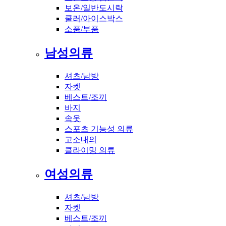
보온/일반도시락
쿨러/아이스박스
소품/부품
남성의류
셔츠/남방
자켓
베스트/조끼
바지
속옷
스포츠 기능성 의류
고소내의
클라이밍 의류
여성의류
셔츠/남방
자켓
베스트/조끼