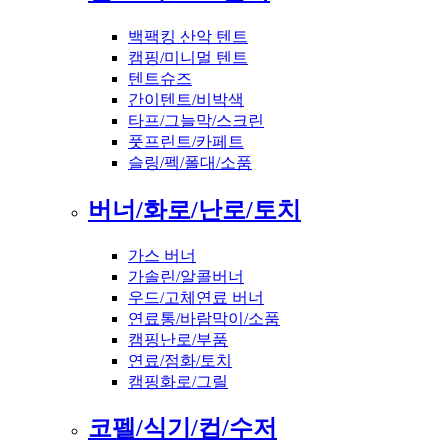
백팩킹 산악 텐트
캠핑/미니멀 텐트
텐트슈즈
간이텐트/비박색
타프/그늘막/스크린
풋프린트/카페트
슬링/펙/폴대/소품
버너/화로/난로/토치
가스 버너
가솔린/알콜버너
우드/고체연료 버너
연료통/바람막이/소품
캠핑난로/부품
연료/점화/토치
캠핑화로/그릴
코펠/식기/컵/수저