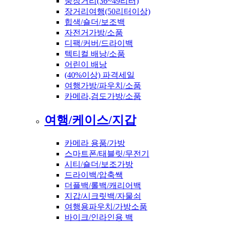
중장거리(36~49리터)
장거리여행(50리터이상)
힙색/숄더/보조백
자전거가방/소품
디팩/커버/드라이백
텍티컬 배낭/소품
어린이 배낭
(40%이상) 파격세일
여행가방/파우치/소품
카메라,검도가방/소품
여행/케이스/지갑
카메라 용품/가방
스마트폰/태블릿/무전기
시티/숄더/보조가방
드라이백/압축쌕
더플백/롤백/캐리어백
지갑/시크릿백/자물쇠
여행용파우치/가방소품
바이크/인라인용 백