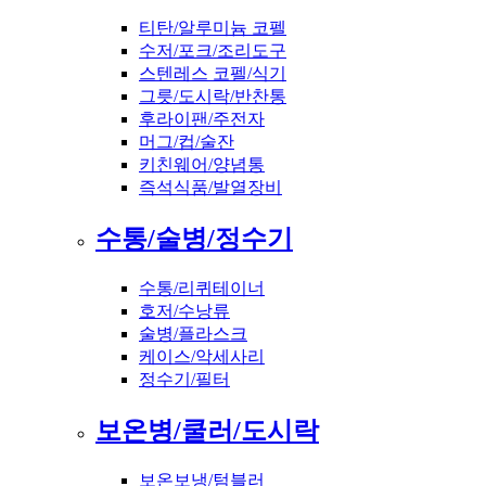
티탄/알루미늄 코펠
수저/포크/조리도구
스텐레스 코펠/식기
그릇/도시락/반찬통
후라이팬/주전자
머그/컵/술잔
키친웨어/양념통
즉석식품/발열장비
수통/술병/정수기
수통/리퀴테이너
호저/수낭류
술병/플라스크
케이스/악세사리
정수기/필터
보온병/쿨러/도시락
보온보냉/텀블러