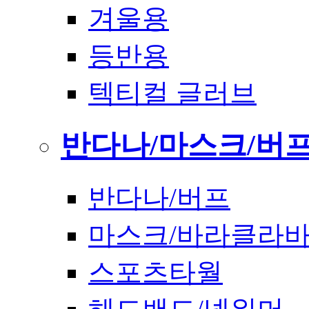
겨울용
등반용
텍티컬 글러브
반다나/마스크/버
반다나/버프
마스크/바라클라
스포츠타월