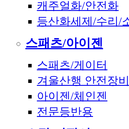
캐주얼화/안전화
등산화세제/수리/
스패츠/아이젠
스패츠/게이터
겨울산행 안전장
아이젠/체인젠
전문등반용