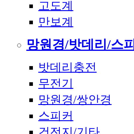
고도계
만보계
망원경/밧데리/스
밧데리충전
무전기
망원경/쌍안경
스피커
건전지/기타