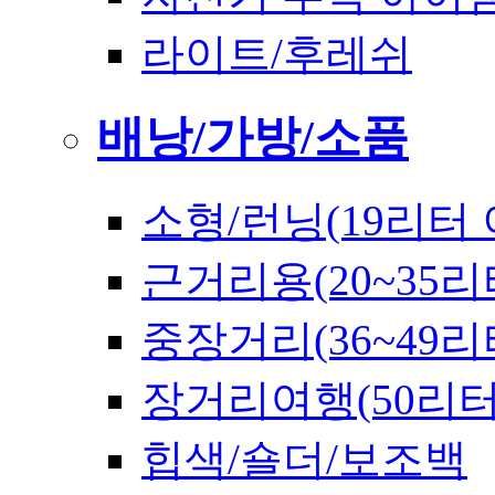
라이트/후레쉬
배낭/가방/소품
소형/런닝(19리터 
근거리용(20~35리
중장거리(36~49리
장거리여행(50리
힙색/숄더/보조백