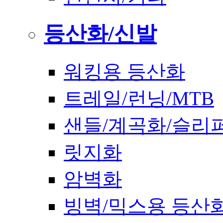
등산화/신발
워킹용 등산화
트레일/런닝/MTB
샌들/계곡화/슬리
릿지화
암벽화
빙벽/믹스용 등산