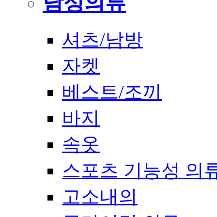
남성의류
셔츠/남방
자켓
베스트/조끼
바지
속옷
스포츠 기능성 의
고소내의