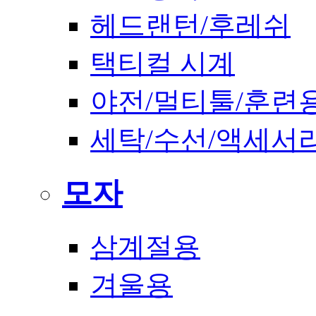
헤드랜턴/후레쉬
택티컬 시계
야전/멀티툴/훈련
세탁/수선/액세서
모자
삼계절용
겨울용