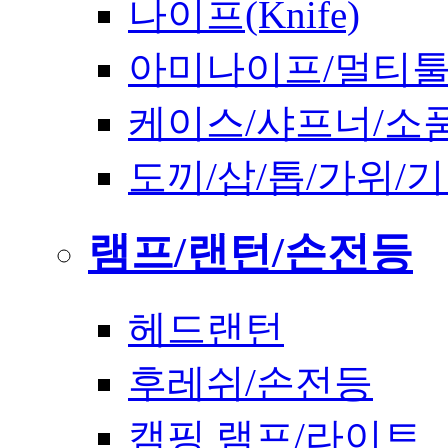
나이프(Knife)
아미나이프/멀티
케이스/샤프너/소
도끼/삽/톱/가위/
램프/랜턴/손전등
헤드랜턴
후레쉬/손전등
캠핑 램프/라이트