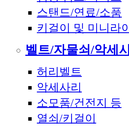
스탠드/연료/소품
키걸이 및 미니라
벨트/자물쇠/악세
허리벨트
악세사리
소모품/건전지 등
열쇠/키걸이