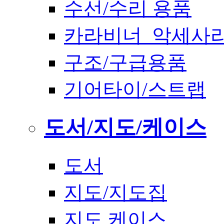
수선/수리 용품
카라비너_악세사
구조/구급용품
기어타이/스트랩
도서/지도/케이스
도서
지도/지도집
지도 케이스