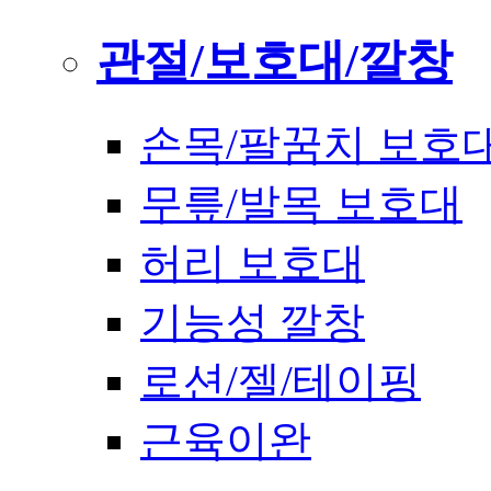
관절/보호대/깔창
손목/팔꿈치 보호
무릎/발목 보호대
허리 보호대
기능성 깔창
로션/젤/테이핑
근육이완