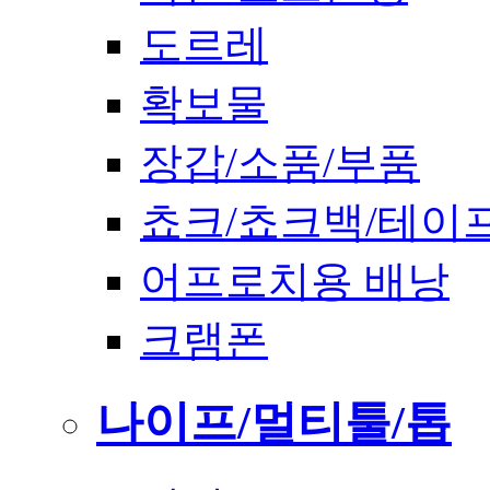
도르레
확보물
장갑/소품/부품
쵸크/쵸크백/테이
어프로치용 배낭
크램폰
나이프/멀티툴/톱