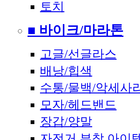
토치
■ 바이크/마라톤
고글/선글라스
배낭/힙색
수통/물백/악세사
모자/헤드밴드
장갑/양말
자전거 부착 아이