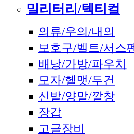
밀리터리/텍티컬
의류/우의/내의
보호구/벨트/서스
배낭/가방/파우치
모자/헬맷/두건
신발/양말/깔창
장갑
고글장비