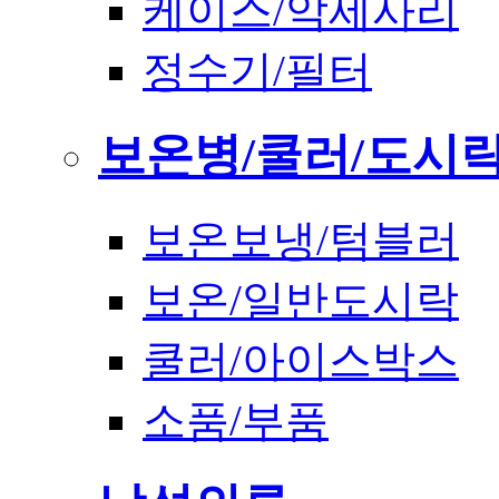
케이스/악세사리
정수기/필터
보온병/쿨러/도시
보온보냉/텀블러
보온/일반도시락
쿨러/아이스박스
소품/부품