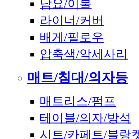
담요/이불
라이너/커버
배게/필로우
압축색/악세사리
매트/침대/의자등
매트리스/펌프
테이블/의자/방석
시트/카페트/블랑