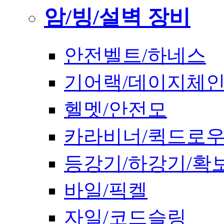
암/빙/설벽 장비
안전벨트/하네스
기어랙/데이지체
헬멧/안전모
카라비너/퀵드로
등강기/하강기/확
바일/픽켈
자일/코드슬링