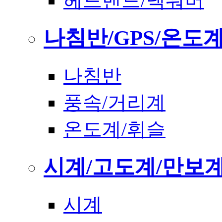
헤드밴드/넥워머
나침반/GPS/온도
나침반
풍속/거리계
온도계/휘슬
시계/고도계/만보
시계