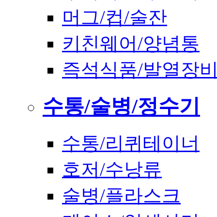
머그/컵/술잔
키친웨어/양념통
즉석식품/발열장
수통/술병/정수기
수통/리퀴테이너
호저/수낭류
술병/플라스크