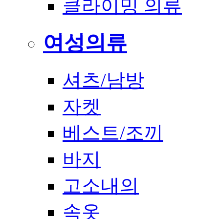
클라이밍 의류
여성의류
셔츠/남방
자켓
베스트/조끼
바지
고소내의
속옷