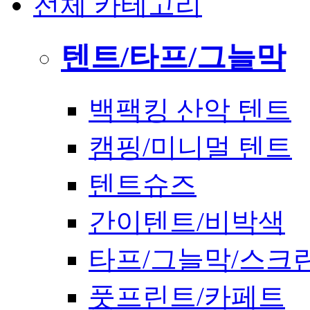
전체 카테고리
텐트/타프/그늘막
백팩킹 산악 텐트
캠핑/미니멀 텐트
텐트슈즈
간이텐트/비박색
타프/그늘막/스크
풋프린트/카페트