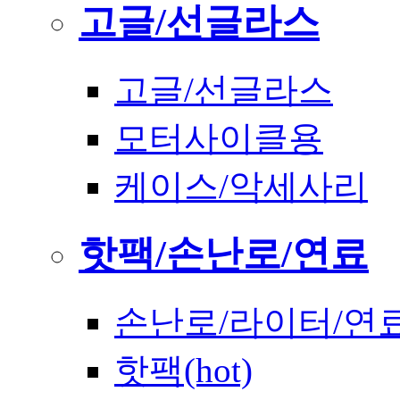
고글/선글라스
고글/선글라스
모터사이클용
케이스/악세사리
핫팩/손난로/연료
손난로/라이터/연
핫팩(hot)