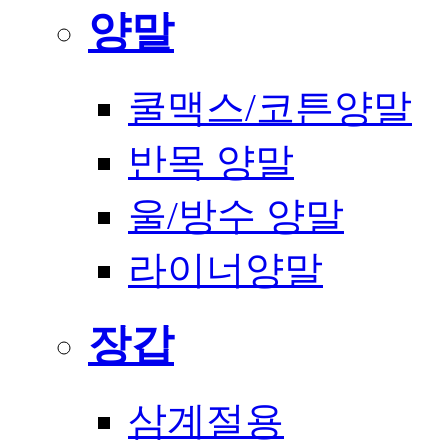
양말
쿨맥스/코튼양말
반목 양말
울/방수 양말
라이너양말
장갑
삼계절용