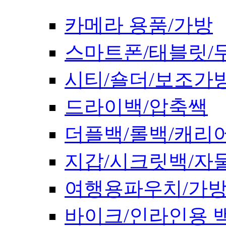
카메라 용품/가방
스마트폰/태블릿/
시티/숄더/보조가
드라이백/압축쌕
더플백/롤백/캐리
지갑/시크릿백/자
여행용파우치/가
바이크/인라인용 