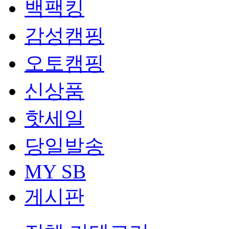
백팩킹
감성캠핑
오토캠핑
신상품
핫세일
당일발송
MY SB
게시판