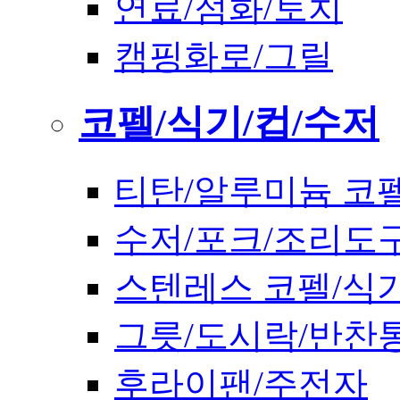
연료/점화/토치
캠핑화로/그릴
코펠/식기/컵/수저
티탄/알루미늄 코
수저/포크/조리도
스텐레스 코펠/식
그릇/도시락/반찬
후라이팬/주전자