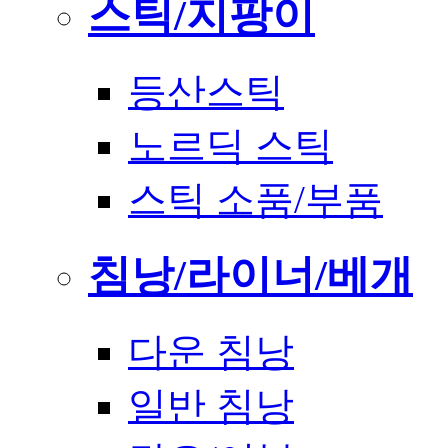
스틱/지팡이
등산스틱
노르딕 스틱
스틱 소품/부품
침낭/라이너/베개
다운 침낭
일반 침낭