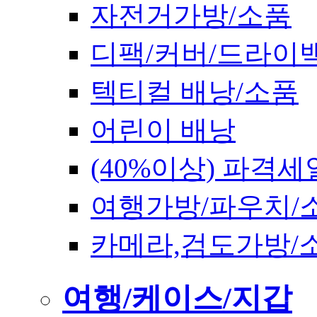
자전거가방/소품
디팩/커버/드라이
텍티컬 배낭/소품
어린이 배낭
(40%이상) 파격세
여행가방/파우치/
카메라,검도가방/
여행/케이스/지갑