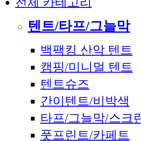
전체 카테고리
텐트/타프/그늘막
백팩킹 산악 텐트
캠핑/미니멀 텐트
텐트슈즈
간이텐트/비박색
타프/그늘막/스크
풋프린트/카페트