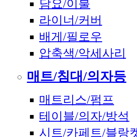
담요/이불
라이너/커버
배게/필로우
압축색/악세사리
매트/침대/의자등
매트리스/펌프
테이블/의자/방석
시트/카페트/블랑