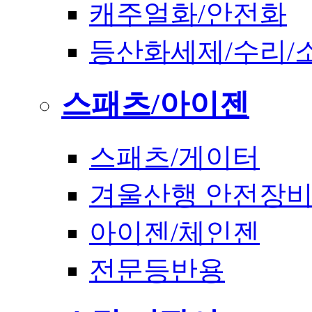
캐주얼화/안전화
등산화세제/수리/
스패츠/아이젠
스패츠/게이터
겨울산행 안전장
아이젠/체인젠
전문등반용