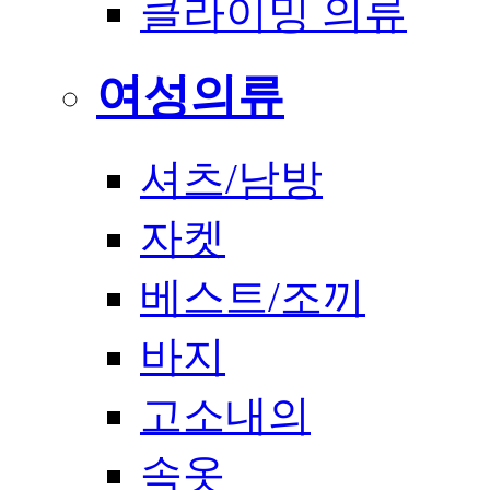
클라이밍 의류
여성의류
셔츠/남방
자켓
베스트/조끼
바지
고소내의
속옷