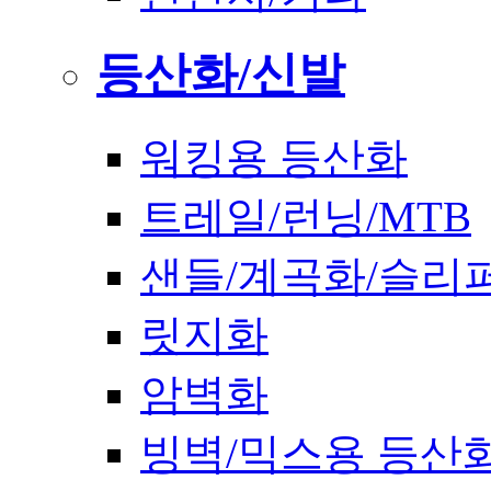
등산화/신발
워킹용 등산화
트레일/런닝/MTB
샌들/계곡화/슬리
릿지화
암벽화
빙벽/믹스용 등산