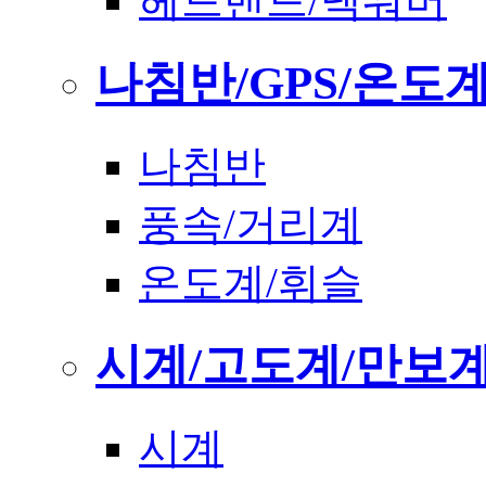
헤드밴드/넥워머
나침반/GPS/온도
나침반
풍속/거리계
온도계/휘슬
시계/고도계/만보
시계