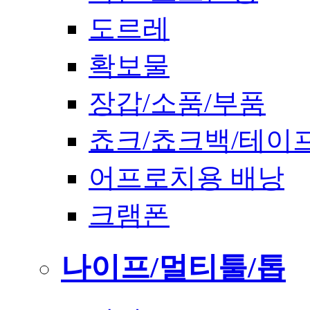
도르레
확보물
장갑/소품/부품
쵸크/쵸크백/테이
어프로치용 배낭
크램폰
나이프/멀티툴/톱