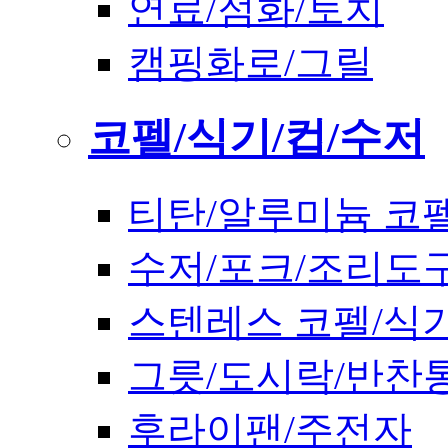
연료/점화/토치
캠핑화로/그릴
코펠/식기/컵/수저
티탄/알루미늄 코
수저/포크/조리도
스텐레스 코펠/식
그릇/도시락/반찬
후라이팬/주전자