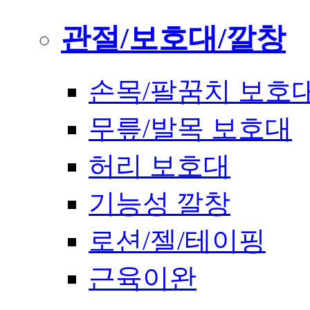
관절/보호대/깔창
손목/팔꿈치 보호
무릎/발목 보호대
허리 보호대
기능성 깔창
로션/젤/테이핑
근육이완