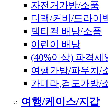
자전거가방/소품
디팩/커버/드라이
텍티컬 배낭/소품
어린이 배낭
(40%이상) 파격세
여행가방/파우치/
카메라,검도가방/
여행/케이스/지갑