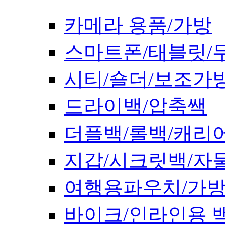
카메라 용품/가방
스마트폰/태블릿/
시티/숄더/보조가
드라이백/압축쌕
더플백/롤백/캐리
지갑/시크릿백/자
여행용파우치/가
바이크/인라인용 