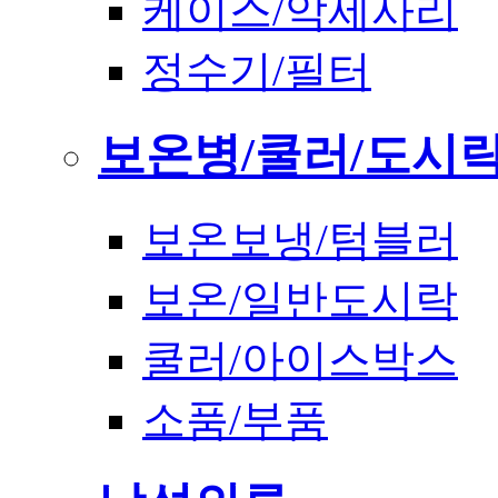
케이스/악세사리
정수기/필터
보온병/쿨러/도시
보온보냉/텀블러
보온/일반도시락
쿨러/아이스박스
소품/부품