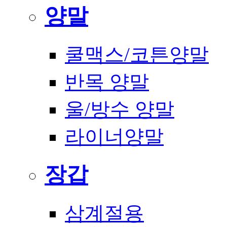
양말
쿨맥스/코튼양말
반목 양말
울/방수 양말
라이너양말
장갑
삼계절용