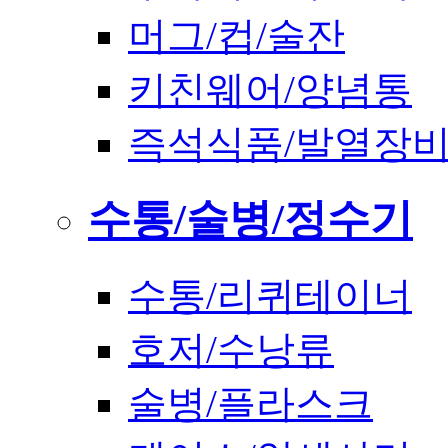
머그/컵/술잔
키친웨어/양념통
즉석식품/발열장
수통/술병/정수기
수통/리퀴테이너
호저/수낭류
술병/플라스크