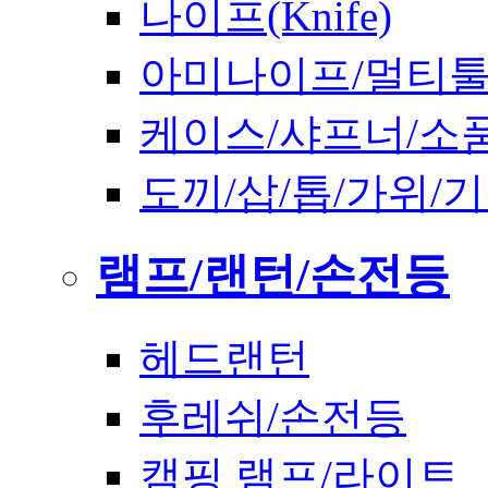
나이프(Knife)
아미나이프/멀티
케이스/샤프너/소
도끼/삽/톱/가위/
램프/랜턴/손전등
헤드랜턴
후레쉬/손전등
캠핑 램프/라이트