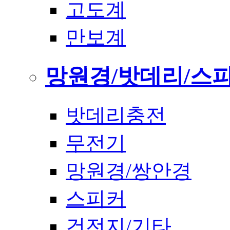
고도계
만보계
망원경/밧데리/스
밧데리충전
무전기
망원경/쌍안경
스피커
건전지/기타