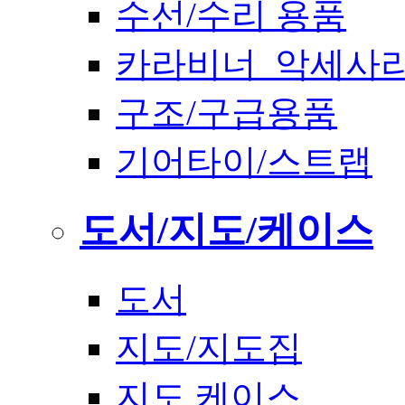
수선/수리 용품
카라비너_악세사
구조/구급용품
기어타이/스트랩
도서/지도/케이스
도서
지도/지도집
지도 케이스