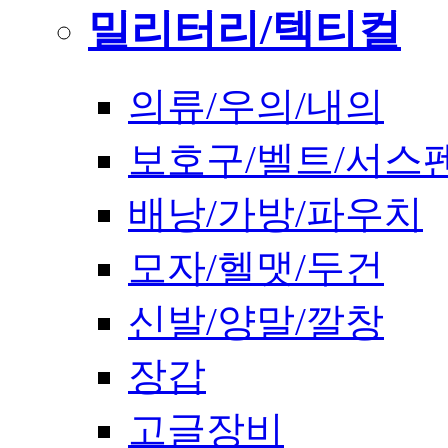
밀리터리/텍티컬
의류/우의/내의
보호구/벨트/서스
배낭/가방/파우치
모자/헬맷/두건
신발/양말/깔창
장갑
고글장비