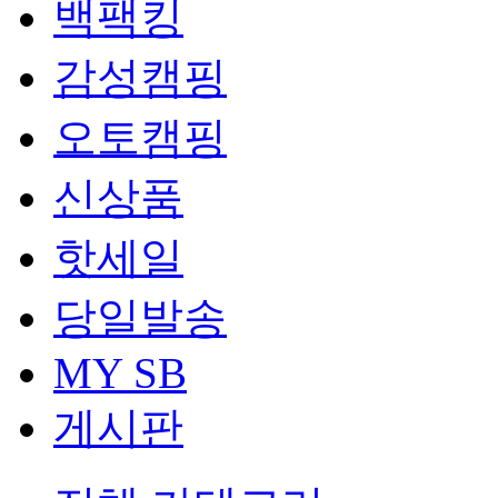
백팩킹
감성캠핑
오토캠핑
신상품
핫세일
당일발송
MY SB
게시판