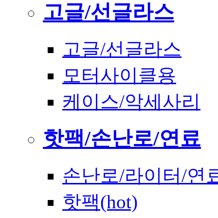
고글/선글라스
고글/선글라스
모터사이클용
케이스/악세사리
핫팩/손난로/연료
손난로/라이터/연
핫팩(hot)