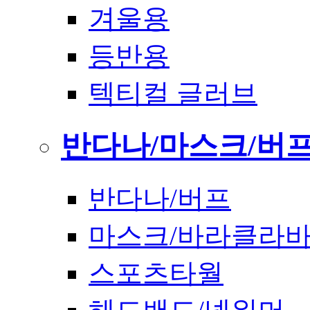
겨울용
등반용
텍티컬 글러브
반다나/마스크/버
반다나/버프
마스크/바라클라
스포츠타월