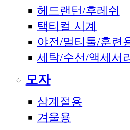
헤드랜턴/후레쉬
택티컬 시계
야전/멀티툴/훈련
세탁/수선/액세서
모자
삼계절용
겨울용