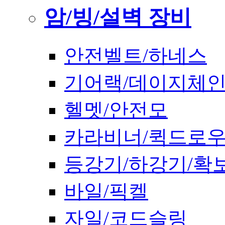
암/빙/설벽 장비
안전벨트/하네스
기어랙/데이지체
헬멧/안전모
카라비너/퀵드로
등강기/하강기/확
바일/픽켈
자일/코드슬링