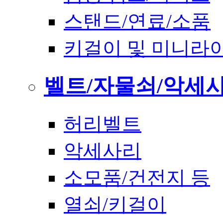
스탠드/연료/소품
키걸이 및 미니라
벨트/자물쇠/악세
허리벨트
악세사리
소모품/건전지 등
열쇠/키걸이