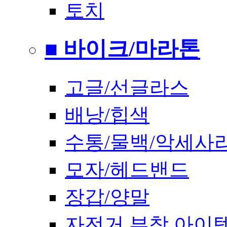
토치
■ 바이크/마라톤
고글/선글라스
배낭/힙색
수통/물백/악세사
모자/헤드밴드
장갑/양말
자전거 부착 아이