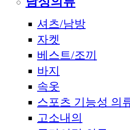
남성의류
셔츠/남방
자켓
베스트/조끼
바지
속옷
스포츠 기능성 의
고소내의