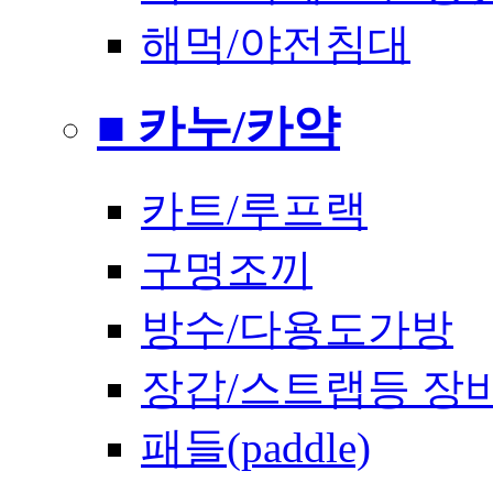
해먹/야전침대
■ 카누/카약
카트/루프랙
구명조끼
방수/다용도가방
장갑/스트랩등 장
패들(paddle)