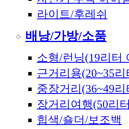
라이트/후레쉬
배낭/가방/소품
소형/런닝(19리터 
근거리용(20~35리
중장거리(36~49리
장거리여행(50리
힙색/숄더/보조백