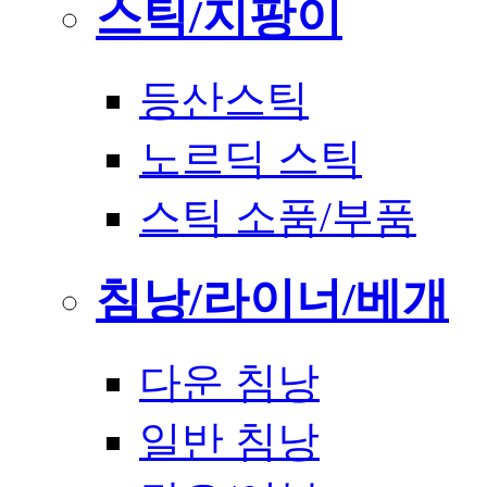
스틱/지팡이
등산스틱
노르딕 스틱
스틱 소품/부품
침낭/라이너/베개
다운 침낭
일반 침낭