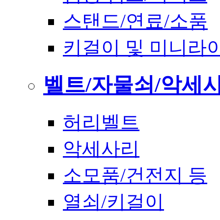
스탠드/연료/소품
키걸이 및 미니라
벨트/자물쇠/악세
허리벨트
악세사리
소모품/건전지 등
열쇠/키걸이