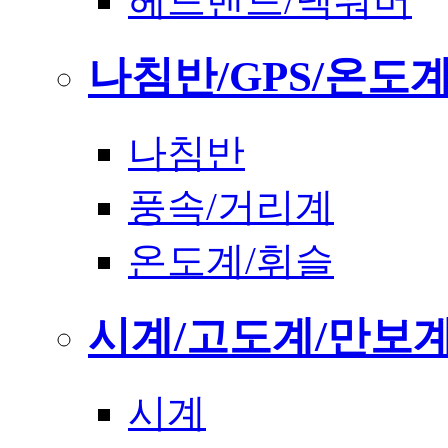
헤드밴드/넥워머
나침반/GPS/온도
나침반
풍속/거리계
온도계/휘슬
시계/고도계/만보
시계