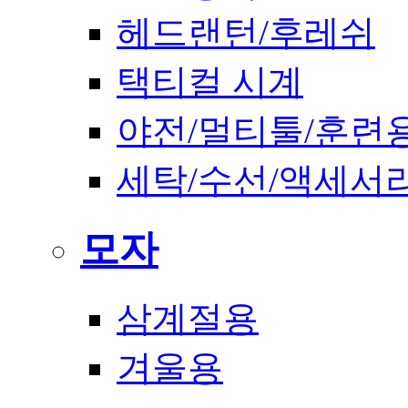
헤드랜턴/후레쉬
택티컬 시계
야전/멀티툴/훈련
세탁/수선/액세서
모자
삼계절용
겨울용