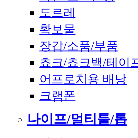
도르레
확보물
장갑/소품/부품
쵸크/쵸크백/테이
어프로치용 배낭
크램폰
나이프/멀티툴/톱