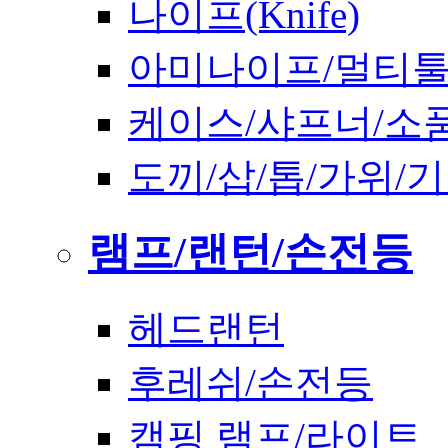
나이프(Knife)
아미나이프/멀티
케이스/샤프너/소
도끼/삽/톱/가위/
램프/랜턴/손전등
헤드랜턴
후레쉬/손전등
캠핑 램프/라이트