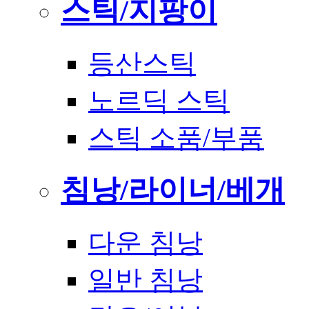
스틱/지팡이
등산스틱
노르딕 스틱
스틱 소품/부품
침낭/라이너/베개
다운 침낭
일반 침낭