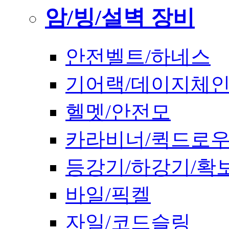
암/빙/설벽 장비
안전벨트/하네스
기어랙/데이지체
헬멧/안전모
카라비너/퀵드로
등강기/하강기/확
바일/픽켈
자일/코드슬링