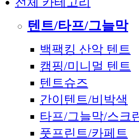
전체 카테고리
텐트/타프/그늘막
백팩킹 산악 텐트
캠핑/미니멀 텐트
텐트슈즈
간이텐트/비박색
타프/그늘막/스크
풋프린트/카페트