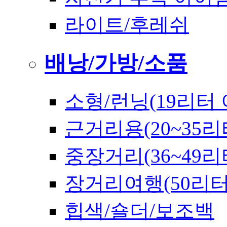
라이트/후레쉬
배낭/가방/소품
소형/런닝(19리터 
근거리용(20~35리
중장거리(36~49리
장거리여행(50리
힙색/숄더/보조백