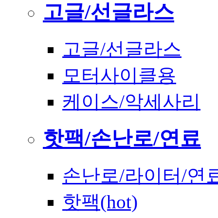
고글/선글라스
고글/선글라스
모터사이클용
케이스/악세사리
핫팩/손난로/연료
손난로/라이터/연
핫팩(hot)