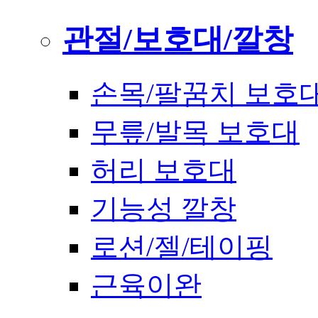
관절/보호대/깔창
손목/팔꿈치 보호
무릎/발목 보호대
허리 보호대
기능성 깔창
로션/젤/테이핑
근육이완