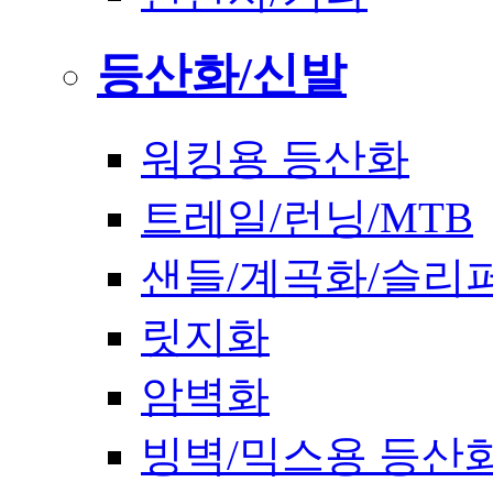
등산화/신발
워킹용 등산화
트레일/런닝/MTB
샌들/계곡화/슬리
릿지화
암벽화
빙벽/믹스용 등산