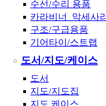
수선/수리 용품
카라비너_악세사
구조/구급용품
기어타이/스트랩
도서/지도/케이스
도서
지도/지도집
지도 케이스