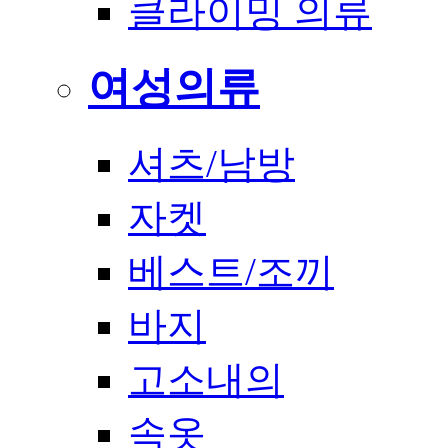
클라이밍 의류
여성의류
셔츠/남방
자켓
베스트/조끼
바지
고소내의
속옷