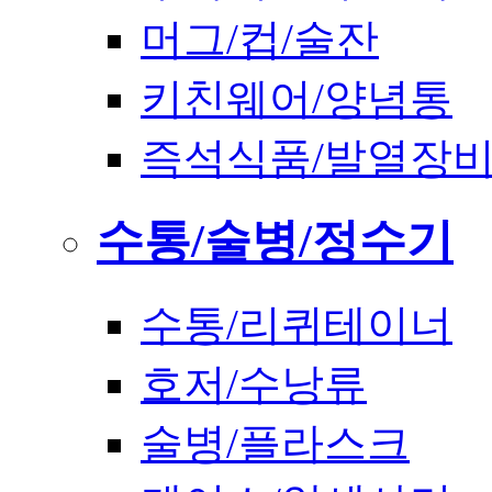
머그/컵/술잔
키친웨어/양념통
즉석식품/발열장
수통/술병/정수기
수통/리퀴테이너
호저/수낭류
술병/플라스크