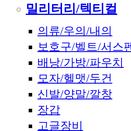
밀리터리/텍티컬
의류/우의/내의
보호구/벨트/서스
배낭/가방/파우치
모자/헬맷/두건
신발/양말/깔창
장갑
고글장비