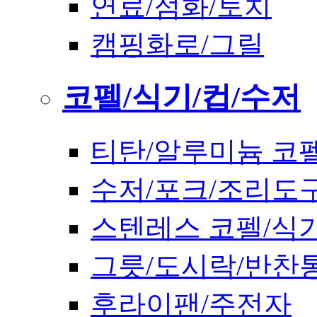
연료/점화/토치
캠핑화로/그릴
코펠/식기/컵/수저
티탄/알루미늄 코
수저/포크/조리도
스텐레스 코펠/식
그릇/도시락/반찬
후라이팬/주전자