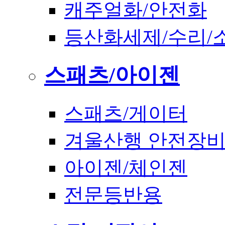
캐주얼화/안전화
등산화세제/수리/
스패츠/아이젠
스패츠/게이터
겨울산행 안전장
아이젠/체인젠
전문등반용