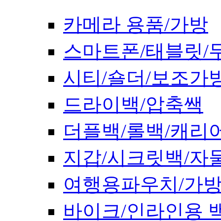
카메라 용품/가방
스마트폰/태블릿/
시티/숄더/보조가
드라이백/압축쌕
더플백/롤백/캐리
지갑/시크릿백/자
여행용파우치/가
바이크/인라인용 