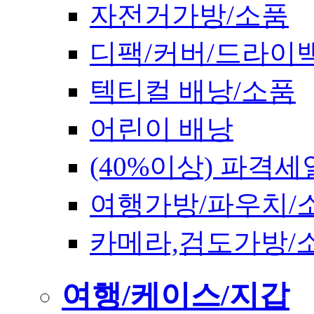
자전거가방/소품
디팩/커버/드라이
텍티컬 배낭/소품
어린이 배낭
(40%이상) 파격세
여행가방/파우치/
카메라,검도가방/
여행/케이스/지갑