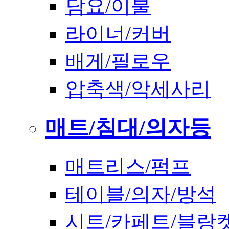
담요/이불
라이너/커버
배게/필로우
압축색/악세사리
매트/침대/의자등
매트리스/펌프
테이블/의자/방석
시트/카페트/블랑