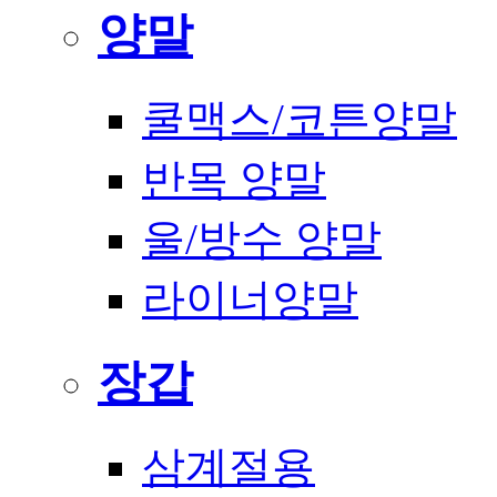
양말
쿨맥스/코튼양말
반목 양말
울/방수 양말
라이너양말
장갑
삼계절용