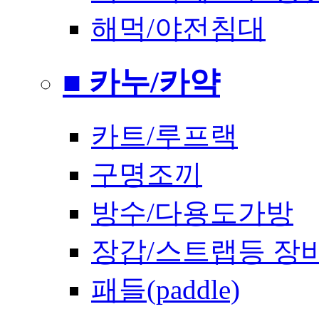
해먹/야전침대
■ 카누/카약
카트/루프랙
구명조끼
방수/다용도가방
장갑/스트랩등 장
패들(paddle)