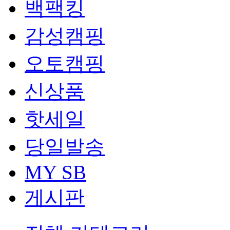
백팩킹
감성캠핑
오토캠핑
신상품
핫세일
당일발송
MY SB
게시판