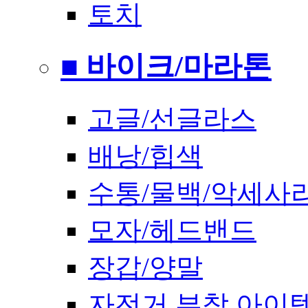
토치
■ 바이크/마라톤
고글/선글라스
배낭/힙색
수통/물백/악세사
모자/헤드밴드
장갑/양말
자전거 부착 아이