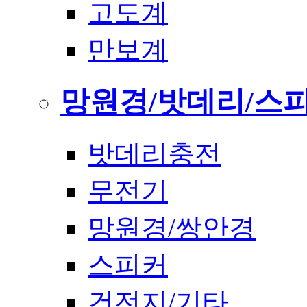
고도계
만보계
망원경/밧데리/스
밧데리충전
무전기
망원경/쌍안경
스피커
건전지/기타