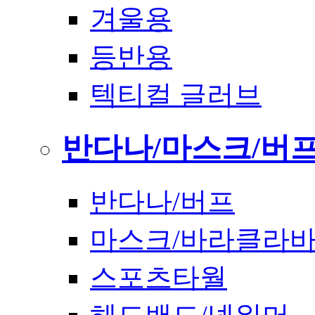
겨울용
등반용
텍티컬 글러브
반다나/마스크/버
반다나/버프
마스크/바라클라
스포츠타월