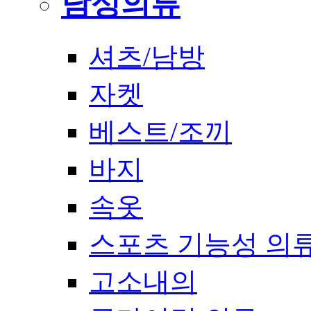
남성의류
셔츠/남방
자켓
베스트/조끼
바지
속옷
스포츠 기능성 의
고소내의