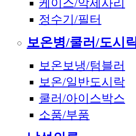
케이스/악세사리
정수기/필터
보온병/쿨러/도시
보온보냉/텀블러
보온/일반도시락
쿨러/아이스박스
소품/부품